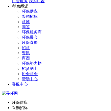
广告服务
我的广告
特色频道
环保供应
|
采购招标
|
商城
|
问答
|
环保服务商
|
环保展会
|
环保直播
|
招商
|
资讯
|
商圈
|
环保势力榜
|
招贤纳士
|
协会商会
|
帮助中心
|
客服中心
环保供应
采购招标