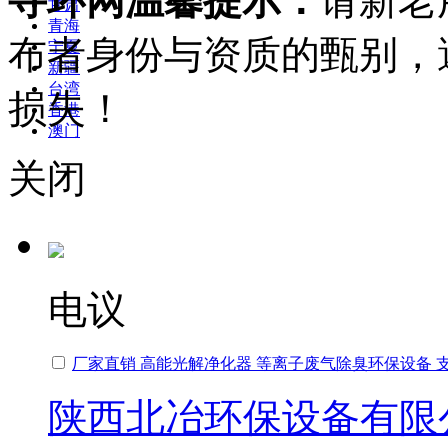
寻环网温馨提示：
请新老
甘肃
青海
布者身份与资质的甄别，
宁夏
新疆
台湾
损失！
香港
澳门
关闭
电议
厂家直销 高能光解净化器 等离子废气除臭环保设备 
陕西北冶环保设备有限