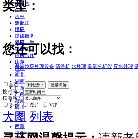
类型：
内蒙古
辽宁
吉林
黑龙江
全部
江苏
供应
浙江
提供服务
安徽
供应二手
您还可以找：
福建
提供加工
江西
提供合作
山东
库存
餐厨垃圾处理设备
清洗机
水处理
臭氧分析仪
废水处理
河南
炉
湖北
湖南
全选
广东
按时间：
广西
按顺序：
海南
标价
图片
VIP
四川
大图
列表
贵州
云南
西藏
陕西