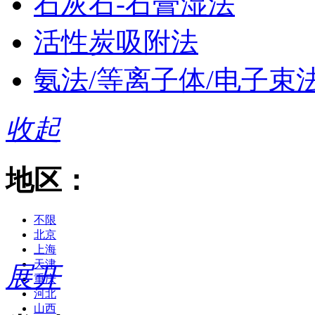
石灰石-石膏湿法
活性炭吸附法
氨法/等离子体/电子束
收起
地区：
不限
北京
上海
天津
展开
重庆
河北
山西