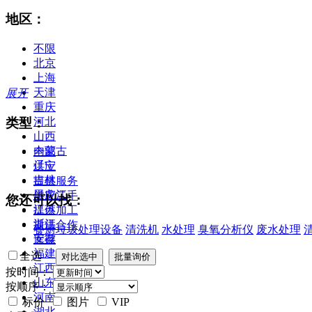
地区：
不限
北京
上海
天津
展开
重庆
类型：
河北
山西
内蒙古
全部
辽宁
供应
吉林
提供服务
黑龙江
供应二手
您还可以找：
江苏
提供加工
浙江
提供合作
餐厨垃圾处理设备
清洗机
水处理
臭氧分析仪
废水处理
安徽
库存
福建
全选
江西
按时间：
山东
按顺序：
河南
标价
图片
VIP
湖北