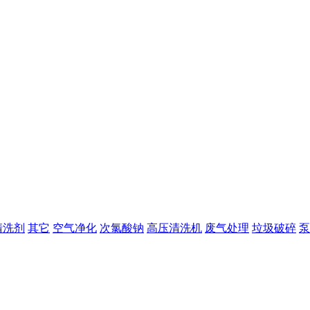
清洗剂
其它
空气净化
次氯酸钠
高压清洗机
废气处理
垃圾破碎
泵