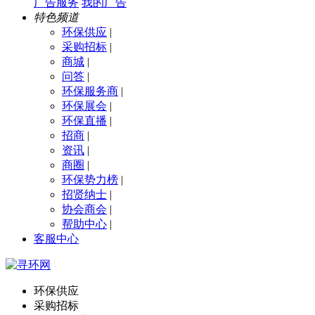
广告服务
我的广告
特色频道
环保供应
|
采购招标
|
商城
|
问答
|
环保服务商
|
环保展会
|
环保直播
|
招商
|
资讯
|
商圈
|
环保势力榜
|
招贤纳士
|
协会商会
|
帮助中心
|
客服中心
环保供应
采购招标