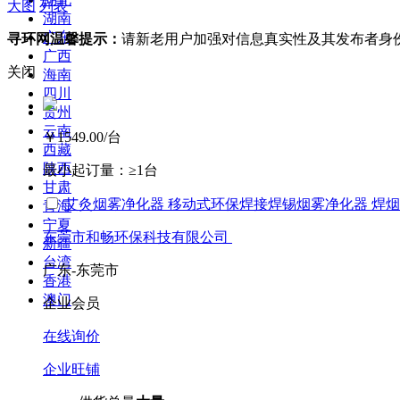
大图
列表
湖南
广东
寻环网温馨提示：
请新老用户加强对信息真实性及其发布者身
广西
关闭
海南
四川
贵州
云南
￥1549.00
/台
西藏
陕西
最小起订量：
≥1台
甘肃
艾灸烟雾净化器 移动式环保焊接焊锡烟雾净化器 焊
青海
宁夏
东莞市和畅环保科技有限公司
新疆
台湾
广东-东莞市
香港
澳门
企业会员
在线询价
企业旺铺