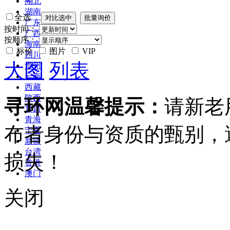
湖北
湖南
全选
广东
按时间：
广西
按顺序：
海南
标价
图片
VIP
四川
大图
列表
贵州
云南
西藏
陕西
寻环网温馨提示：
请新老
甘肃
青海
布者身份与资质的甄别，
宁夏
新疆
台湾
损失！
香港
澳门
关闭