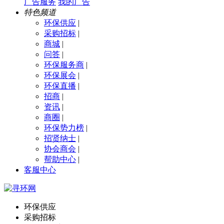
广告服务
我的广告
特色频道
环保供应
|
采购招标
|
商城
|
问答
|
环保服务商
|
环保展会
|
环保直播
|
招商
|
资讯
|
商圈
|
环保势力榜
|
招贤纳士
|
协会商会
|
帮助中心
|
客服中心
环保供应
采购招标