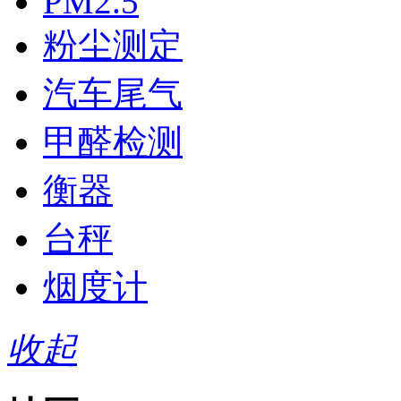
PM2.5
粉尘测定
汽车尾气
甲醛检测
衡器
台秤
烟度计
收起