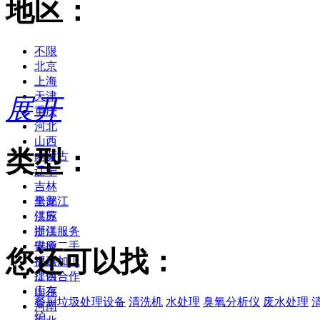
地区：
不限
北京
上海
天津
展开
重庆
河北
山西
类型：
内蒙古
辽宁
吉林
黑龙江
全部
江苏
供应
浙江
提供服务
安徽
供应二手
您还可以找：
福建
提供加工
江西
提供合作
山东
库存
餐厨垃圾处理设备
清洗机
水处理
臭氧分析仪
废水处理
河南
炉