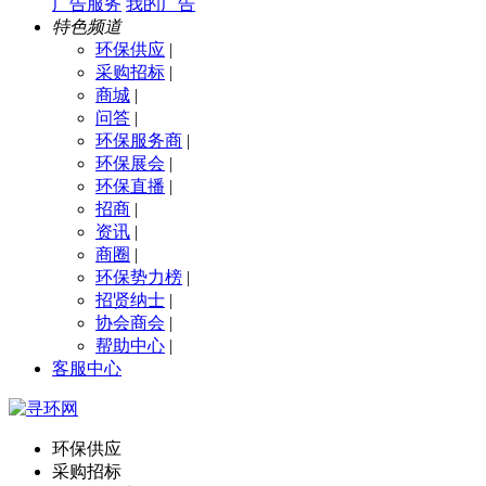
广告服务
我的广告
特色频道
环保供应
|
采购招标
|
商城
|
问答
|
环保服务商
|
环保展会
|
环保直播
|
招商
|
资讯
|
商圈
|
环保势力榜
|
招贤纳士
|
协会商会
|
帮助中心
|
客服中心
环保供应
采购招标