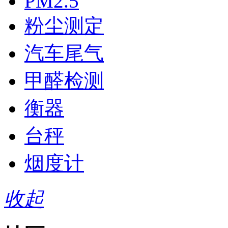
PM2.5
粉尘测定
汽车尾气
甲醛检测
衡器
台秤
烟度计
收起