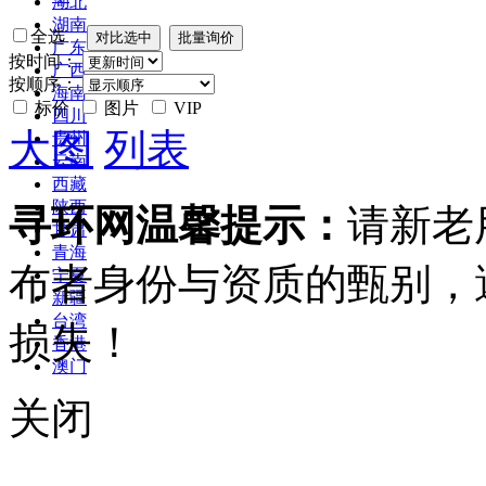
湖北
湖南
全选
广东
按时间：
广西
按顺序：
海南
标价
图片
VIP
四川
大图
列表
贵州
云南
西藏
陕西
寻环网温馨提示：
请新老
甘肃
青海
布者身份与资质的甄别，
宁夏
新疆
台湾
损失！
香港
澳门
关闭