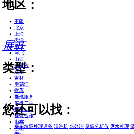
地区：
不限
北京
上海
天津
展开
重庆
河北
山西
类型：
内蒙古
辽宁
吉林
黑龙江
全部
江苏
供应
浙江
提供服务
安徽
供应二手
您还可以找：
福建
提供加工
江西
提供合作
山东
库存
餐厨垃圾处理设备
清洗机
水处理
臭氧分析仪
废水处理
河南
车