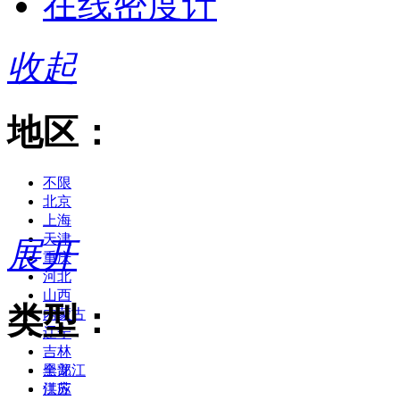
在线密度计
收起
地区：
不限
北京
上海
天津
展开
重庆
河北
山西
类型：
内蒙古
辽宁
吉林
黑龙江
全部
江苏
供应