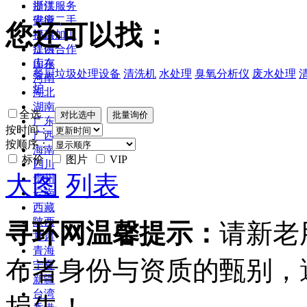
浙江
提供服务
安徽
供应二手
您还可以找：
福建
提供加工
江西
提供合作
山东
库存
餐厨垃圾处理设备
清洗机
水处理
臭氧分析仪
废水处理
河南
炉
湖北
湖南
全选
广东
按时间：
广西
按顺序：
海南
标价
图片
VIP
四川
大图
列表
贵州
云南
西藏
陕西
寻环网温馨提示：
请新老
甘肃
青海
布者身份与资质的甄别，
宁夏
新疆
台湾