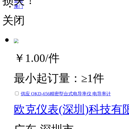
损失！
香港
澳门
关闭
￥1.00
/件
最小起订量：
≥1件
供应 OKD-656精密型台式电导率仪 电导率计
欧克仪表(深圳)科技有