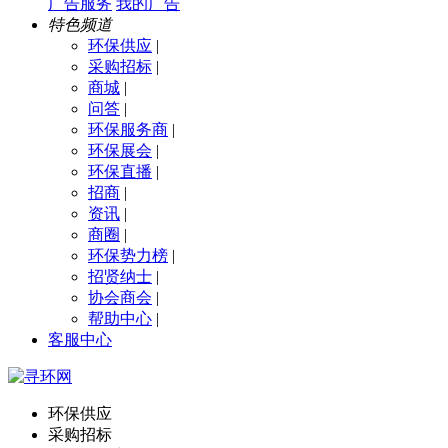
广告服务
我的广告
特色频道
环保供应
|
采购招标
|
商城
|
问答
|
环保服务商
|
环保展会
|
环保直播
|
招商
|
资讯
|
商圈
|
环保势力榜
|
招贤纳士
|
协会商会
|
帮助中心
|
客服中心
环保供应
采购招标