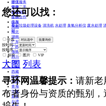
浙江
提供服务
安徽
供应二手
您还可以找：
福建
提供加工
江西
提供合作
山东
库存
餐厨垃圾处理设备
清洗机
水处理
臭氧分析仪
废水处理
河南
炉
湖北
湖南
全选
广东
按时间：
广西
按顺序：
海南
标价
图片
VIP
四川
大图
列表
贵州
云南
西藏
陕西
寻环网温馨提示：
请新老
甘肃
青海
布者身份与资质的甄别，
宁夏
新疆
台湾