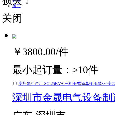
损失！
香港
澳门
关闭
￥3800.00
/件
最小起订量：
≥10件
变压器生产厂 SG-25KVA 三相干式隔离变压器380变2
深圳市金晟电气设备制