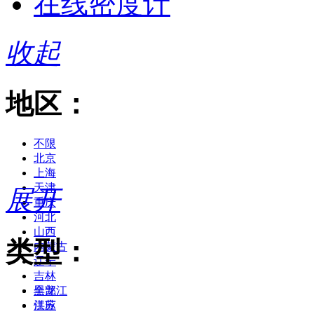
在线密度计
收起
地区：
不限
北京
上海
天津
展开
重庆
河北
山西
类型：
内蒙古
辽宁
吉林
黑龙江
全部
江苏
供应