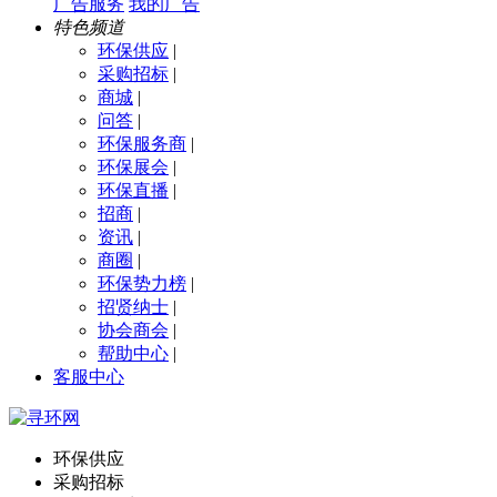
广告服务
我的广告
特色频道
环保供应
|
采购招标
|
商城
|
问答
|
环保服务商
|
环保展会
|
环保直播
|
招商
|
资讯
|
商圈
|
环保势力榜
|
招贤纳士
|
协会商会
|
帮助中心
|
客服中心
环保供应
采购招标