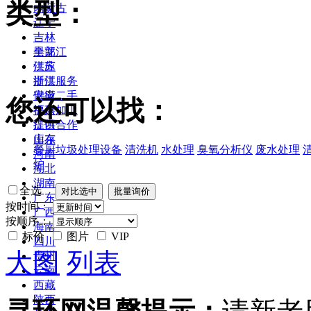
类型：
内蒙古
辽宁
吉林
黑龙江
全部
江苏
供应
浙江
提供服务
安徽
供应二手
您还可以找：
福建
提供加工
江西
提供合作
山东
库存
餐厨垃圾处理设备
清洗机
水处理
臭氧分析仪
废水处理
河南
炉
湖北
湖南
全选
广东
按时间：
广西
按顺序：
海南
标价
图片
VIP
四川
大图
列表
贵州
云南
西藏
陕西