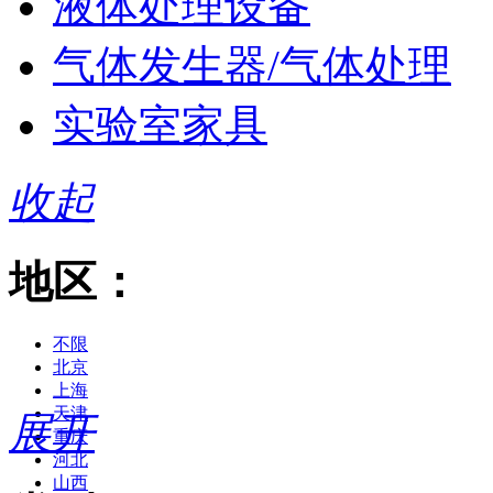
液体处理设备
气体发生器/气体处理
实验室家具
收起
地区：
不限
北京
上海
天津
展开
重庆
河北
山西