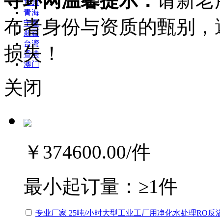
寻环网温馨提示：
请新老
甘肃
青海
布者身份与资质的甄别，
宁夏
新疆
台湾
损失！
香港
澳门
关闭
￥374600.00
/件
最小起订量：
≥1件
专业厂家 25吨/小时大型工业工厂用净化水处理RO