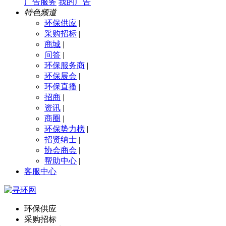
广告服务
我的广告
特色频道
环保供应
|
采购招标
|
商城
|
问答
|
环保服务商
|
环保展会
|
环保直播
|
招商
|
资讯
|
商圈
|
环保势力榜
|
招贤纳士
|
协会商会
|
帮助中心
|
客服中心
环保供应
采购招标