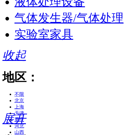
液体处理设备
气体发生器/气体处理
实验室家具
收起
地区：
不限
北京
上海
天津
展开
重庆
河北
山西