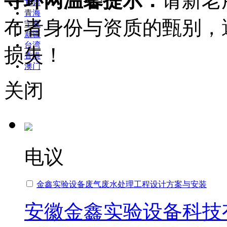
寻环网温馨提示：
请新老
甘肃
青海
布者身份与资质的甄别，
宁夏
新疆
台湾
损失！
香港
澳门
关闭
电议
金鑫实验设备废气废水处理工程设计方案与安装
安徽金鑫实验设备科技