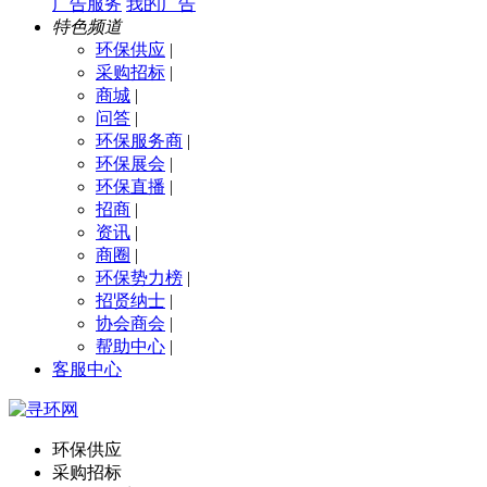
广告服务
我的广告
特色频道
环保供应
|
采购招标
|
商城
|
问答
|
环保服务商
|
环保展会
|
环保直播
|
招商
|
资讯
|
商圈
|
环保势力榜
|
招贤纳士
|
协会商会
|
帮助中心
|
客服中心
环保供应
采购招标