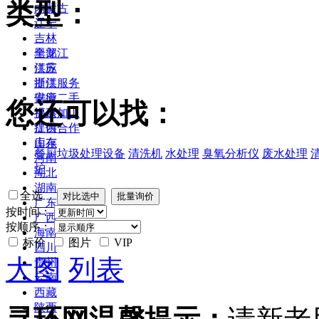
类型：
内蒙古
辽宁
吉林
黑龙江
全部
江苏
供应
浙江
提供服务
安徽
供应二手
您还可以找：
福建
提供加工
江西
提供合作
山东
库存
餐厨垃圾处理设备
清洗机
水处理
臭氧分析仪
废水处理
河南
炉
湖北
湖南
全选
广东
按时间：
广西
按顺序：
海南
标价
图片
VIP
四川
大图
列表
贵州
云南
西藏
陕西