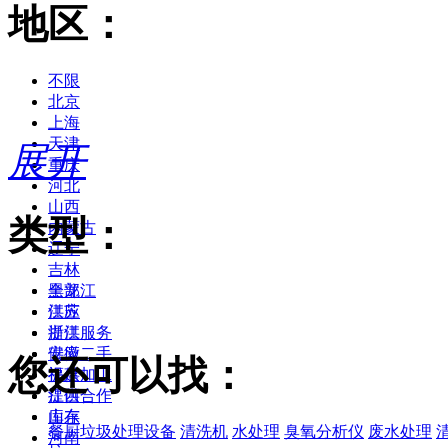
地区：
不限
北京
上海
天津
展开
重庆
河北
山西
类型：
内蒙古
辽宁
吉林
黑龙江
全部
江苏
供应
浙江
提供服务
安徽
供应二手
您还可以找：
福建
提供加工
江西
提供合作
山东
库存
餐厨垃圾处理设备
清洗机
水处理
臭氧分析仪
废水处理
河南