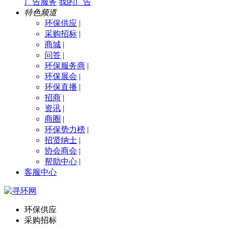
广告服务
我的广告
特色频道
环保供应
|
采购招标
|
商城
|
问答
|
环保服务商
|
环保展会
|
环保直播
|
招商
|
资讯
|
商圈
|
环保势力榜
|
招贤纳士
|
协会商会
|
帮助中心
|
客服中心
环保供应
采购招标