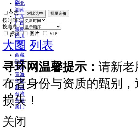
炉
湖北
湖南
全选
广东
按时间：
广西
按顺序：
海南
标价
图片
VIP
四川
大图
列表
贵州
云南
西藏
陕西
寻环网温馨提示：
请新老
甘肃
青海
布者身份与资质的甄别，
宁夏
新疆
台湾
损失！
香港
澳门
关闭