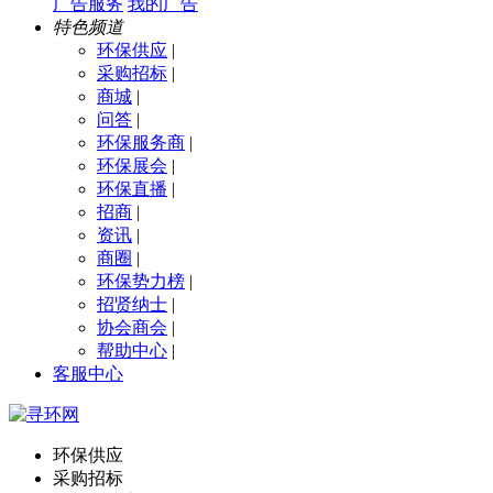
广告服务
我的广告
特色频道
环保供应
|
采购招标
|
商城
|
问答
|
环保服务商
|
环保展会
|
环保直播
|
招商
|
资讯
|
商圈
|
环保势力榜
|
招贤纳士
|
协会商会
|
帮助中心
|
客服中心
环保供应
采购招标