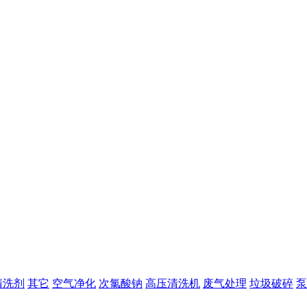
清洗剂
其它
空气净化
次氯酸钠
高压清洗机
废气处理
垃圾破碎
泵