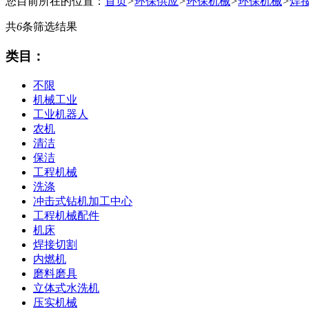
您目前所在的位置：
首页
>
环保供应
>
环保机械
>
环保机械
>
焊
共
6
条筛选结果
类目：
不限
机械工业
工业机器人
农机
清洁
保洁
工程机械
洗涤
冲击式钻机加工中心
工程机械配件
机床
焊接切割
内燃机
磨料磨具
立体式水洗机
压实机械