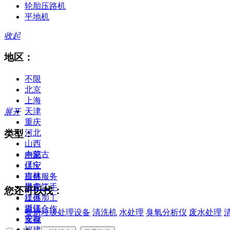
轮胎压路机
平地机
收起
地区：
不限
北京
上海
天津
展开
重庆
类型：
河北
山西
内蒙古
全部
辽宁
供应
吉林
提供服务
黑龙江
供应二手
您还可以找：
江苏
提供加工
浙江
提供合作
餐厨垃圾处理设备
清洗机
水处理
臭氧分析仪
废水处理
安徽
库存
福建