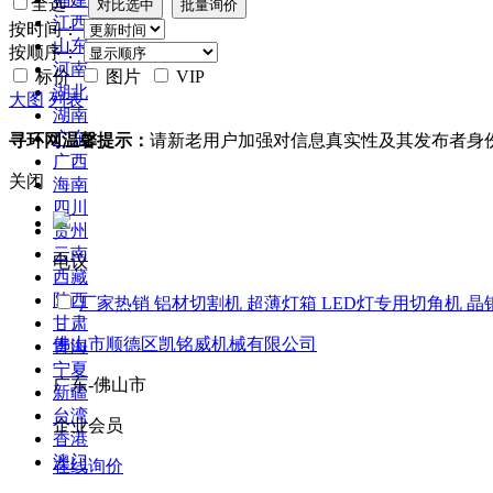
全选
江西
按时间：
山东
按顺序：
河南
标价
图片
VIP
湖北
大图
列表
湖南
广东
寻环网温馨提示：
请新老用户加强对信息真实性及其发布者身
广西
关闭
海南
四川
贵州
云南
电议
西藏
陕西
厂家热销 铝材切割机 超薄灯箱 LED灯专用切角机 
甘肃
佛山市顺德区凯铭威机械有限公司
青海
宁夏
广东-佛山市
新疆
台湾
企业会员
香港
澳门
在线询价