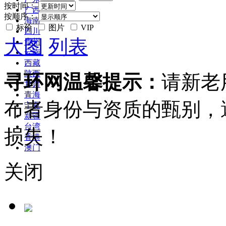
按时间：
广西
按顺序：
海南
标价
图片
VIP
四川
大图
列表
贵州
云南
西藏
陕西
寻环网温馨提示：
请新老
甘肃
青海
布者身份与资质的甄别，
宁夏
新疆
台湾
损失！
香港
澳门
关闭