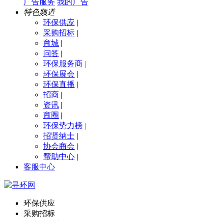
广告服务
我的广告
特色频道
环保供应
|
采购招标
|
商城
|
问答
|
环保服务商
|
环保展会
|
环保直播
|
招商
|
资讯
|
商圈
|
环保势力榜
|
招贤纳士
|
协会商会
|
帮助中心
|
客服中心
环保供应
采购招标