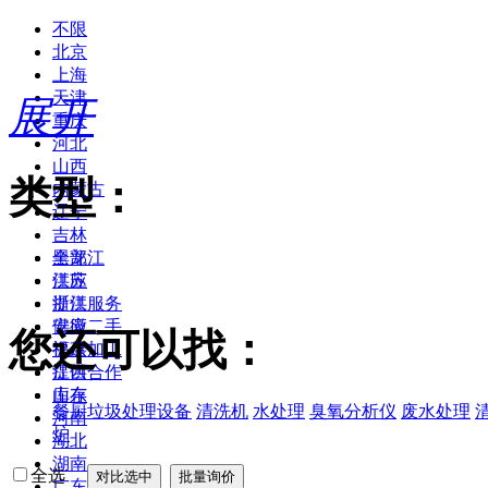
不限
北京
上海
天津
展开
重庆
河北
山西
类型：
内蒙古
辽宁
吉林
黑龙江
全部
江苏
供应
浙江
提供服务
安徽
供应二手
您还可以找：
福建
提供加工
江西
提供合作
山东
库存
餐厨垃圾处理设备
清洗机
水处理
臭氧分析仪
废水处理
河南
炉
湖北
湖南
全选
广东