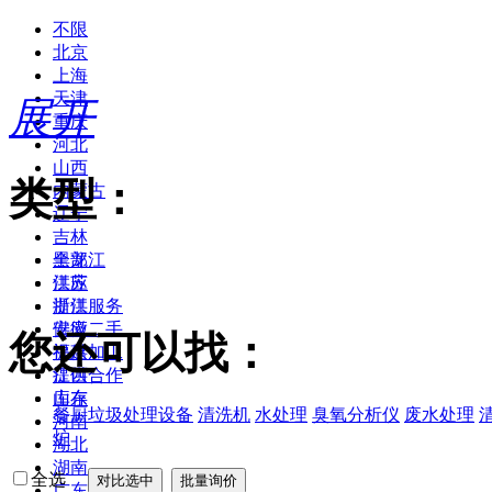
不限
北京
上海
天津
展开
重庆
河北
山西
类型：
内蒙古
辽宁
吉林
黑龙江
全部
江苏
供应
浙江
提供服务
安徽
供应二手
您还可以找：
福建
提供加工
江西
提供合作
山东
库存
餐厨垃圾处理设备
清洗机
水处理
臭氧分析仪
废水处理
河南
炉
湖北
湖南
全选
广东