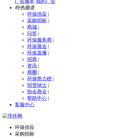
广告服务
我的广告
特色频道
环保供应
|
采购招标
|
商城
|
问答
|
环保服务商
|
环保展会
|
环保直播
|
招商
|
资讯
|
商圈
|
环保势力榜
|
招贤纳士
|
协会商会
|
帮助中心
|
客服中心
环保供应
采购招标