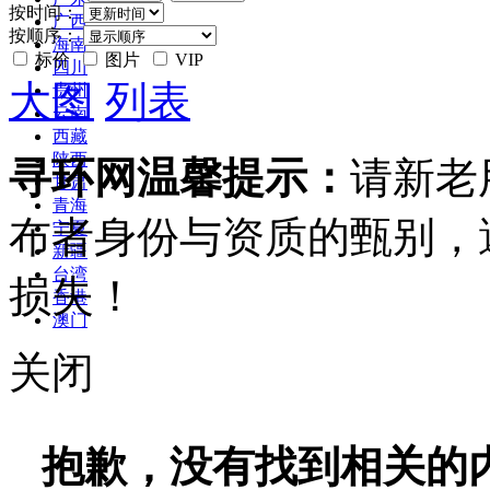
按时间：
广西
按顺序：
海南
标价
图片
VIP
四川
大图
列表
贵州
云南
西藏
陕西
寻环网温馨提示：
请新老
甘肃
青海
布者身份与资质的甄别，
宁夏
新疆
台湾
损失！
香港
澳门
关闭
抱歉，没有找到相关的