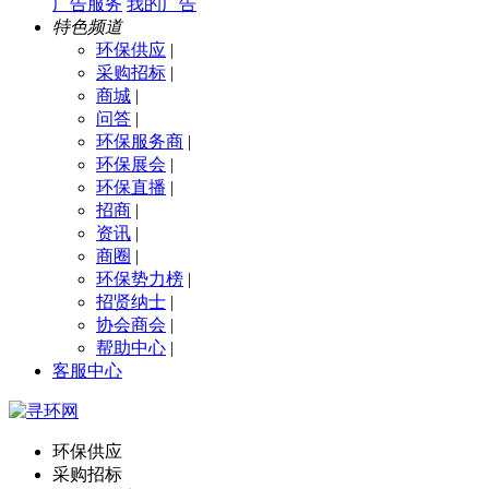
广告服务
我的广告
特色频道
环保供应
|
采购招标
|
商城
|
问答
|
环保服务商
|
环保展会
|
环保直播
|
招商
|
资讯
|
商圈
|
环保势力榜
|
招贤纳士
|
协会商会
|
帮助中心
|
客服中心
环保供应
采购招标