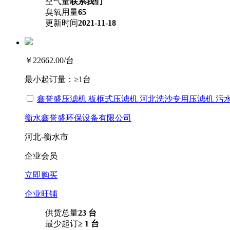
空气量
联系我们
臭氧用量
65
更新时间
2021-11-18
￥22662.00
/台
最小起订量：
≥1台
鑫誉盛压滤机 板框式压滤机 河北洗沙专用压滤机 污
衡水鑫誉盛环保设备有限公司
河北-衡水市
企业会员
立即购买
企业旺铺
供货总量
23 台
最少起订
≥ 1 台