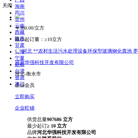
关闭
海南
四川
贵州
云南
￥360.00
/立方
西藏
陕西
最小起订量：
≥10立方
甘肃
河北 **农村生活污水处理设备环保型玻璃钢化粪池 枣
青海
宁夏
河北华强科技开发有限公司
新疆
台湾
河北-衡水市
香港
澳门
企业会员
立即购买
企业旺铺
供货总量
907686 立方
最少起订
≥ 10 立方
品牌
河北华强科技开发有限公司