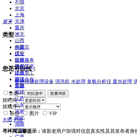
不限
北京
上海
天津
展开
重庆
类型：
河北
山西
内蒙古
全部
辽宁
供应
吉林
提供服务
黑龙江
供应二手
您还可以找：
江苏
提供加工
浙江
提供合作
餐厨垃圾处理设备
清洗机
水处理
臭氧分析仪
废水处理
安徽
库存
福建
全选
江西
按时间：
山东
按顺序：
河南
标价
图片
VIP
湖北
大图
列表
湖南
广东
寻环网温馨提示：
请新老用户加强对信息真实性及其发布者身
广西