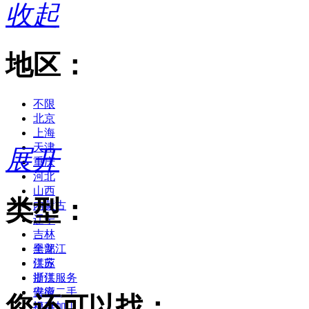
收起
地区：
不限
北京
上海
天津
展开
重庆
河北
山西
类型：
内蒙古
辽宁
吉林
黑龙江
全部
江苏
供应
浙江
提供服务
安徽
供应二手
您还可以找：
福建
提供加工