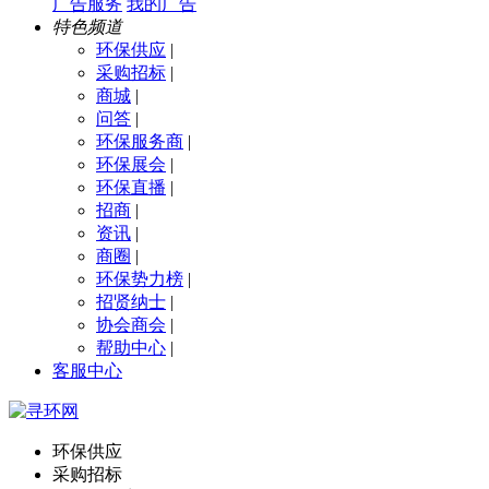
广告服务
我的广告
特色频道
环保供应
|
采购招标
|
商城
|
问答
|
环保服务商
|
环保展会
|
环保直播
|
招商
|
资讯
|
商圈
|
环保势力榜
|
招贤纳士
|
协会商会
|
帮助中心
|
客服中心
环保供应
采购招标