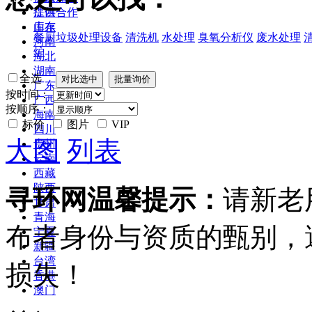
江西
提供合作
山东
库存
餐厨垃圾处理设备
清洗机
水处理
臭氧分析仪
废水处理
河南
炉
湖北
湖南
全选
广东
按时间：
广西
按顺序：
海南
标价
图片
VIP
四川
大图
列表
贵州
云南
西藏
陕西
寻环网温馨提示：
请新老
甘肃
青海
布者身份与资质的甄别，
宁夏
新疆
台湾
损失！
香港
澳门