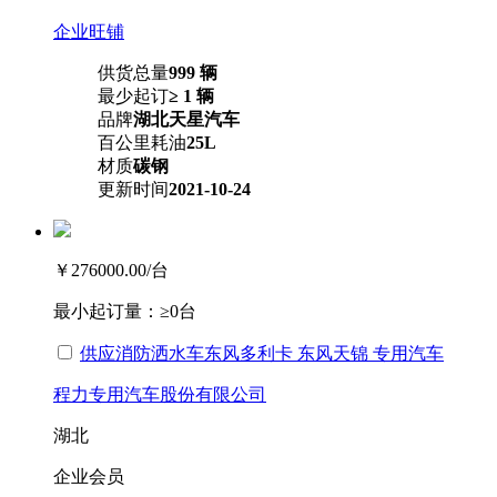
企业旺铺
供货总量
999 辆
最少起订
≥ 1 辆
品牌
湖北天星汽车
百公里耗油
25L
材质
碳钢
更新时间
2021-10-24
￥276000.00
/台
最小起订量：
≥0台
供应消防洒水车东风多利卡 东风天锦 专用汽车
程力专用汽车股份有限公司
湖北
企业会员