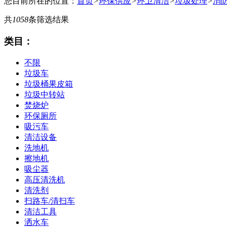
您目前所在的位置：
首页
>
环保供应
>
环卫清洁
>
垃圾处理
>
消
共
1058
条筛选结果
类目：
不限
垃圾车
垃圾桶果皮箱
垃圾中转站
焚烧炉
环保厕所
吸污车
清洁设备
洗地机
擦地机
吸尘器
高压清洗机
清洗剂
扫路车/清扫车
清洁工具
洒水车