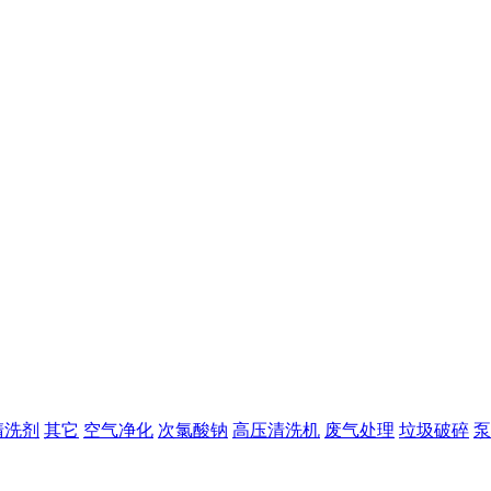
清洗剂
其它
空气净化
次氯酸钠
高压清洗机
废气处理
垃圾破碎
泵