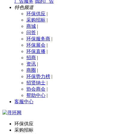
广告服务
我的广告
特色频道
环保供应
|
采购招标
|
商城
|
问答
|
环保服务商
|
环保展会
|
环保直播
|
招商
|
资讯
|
商圈
|
环保势力榜
|
招贤纳士
|
协会商会
|
帮助中心
|
客服中心
环保供应
采购招标