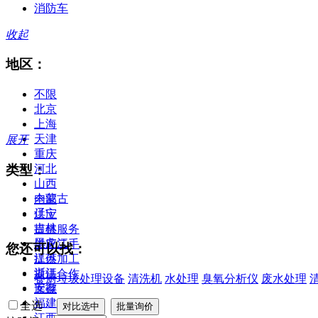
消防车
收起
地区：
不限
北京
上海
天津
展开
重庆
类型：
河北
山西
内蒙古
全部
辽宁
供应
吉林
提供服务
黑龙江
供应二手
您还可以找：
江苏
提供加工
浙江
提供合作
餐厨垃圾处理设备
清洗机
水处理
臭氧分析仪
废水处理
安徽
库存
福建
全选
江西