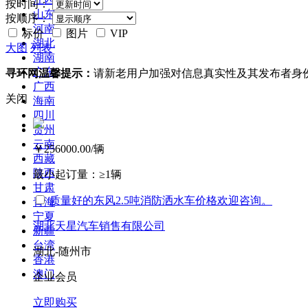
按时间：
山东
按顺序：
河南
标价
图片
VIP
湖北
大图
列表
湖南
广东
寻环网温馨提示：
请新老用户加强对信息真实性及其发布者身
广西
关闭
海南
四川
贵州
云南
￥256000.00
/辆
西藏
陕西
最小起订量：
≥1辆
甘肃
质量好的东风2.5吨消防洒水车价格欢迎咨询。
青海
宁夏
湖北天星汽车销售有限公司
新疆
台湾
湖北-随州市
香港
澳门
企业会员
立即购买