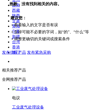
抱歉，没有找到相关的内容。
云南
西藏
陕西
建议您：
甘肃
• 看看输入的文字是否有误
青海
宁夏
• 去掉可能不必要的字词，如“的”、“什么”等
新疆
• 调整更确切的关键词或搜索条件
台湾
香港
发布供应产品
发布紧急采购
澳门
相关推荐产品
全网推荐产品
电议
工业废气处理设备