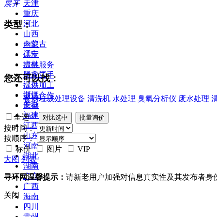
天津
展开
重庆
类型：
河北
山西
内蒙古
全部
辽宁
供应
吉林
提供服务
黑龙江
供应二手
您还可以找：
江苏
提供加工
浙江
提供合作
餐厨垃圾处理设备
清洗机
水处理
臭氧分析仪
废水处理
安徽
库存
福建
全选
江西
按时间：
山东
按顺序：
河南
标价
图片
VIP
湖北
大图
列表
湖南
广东
寻环网温馨提示：
请新老用户加强对信息真实性及其发布者身
广西
关闭
海南
四川
贵州