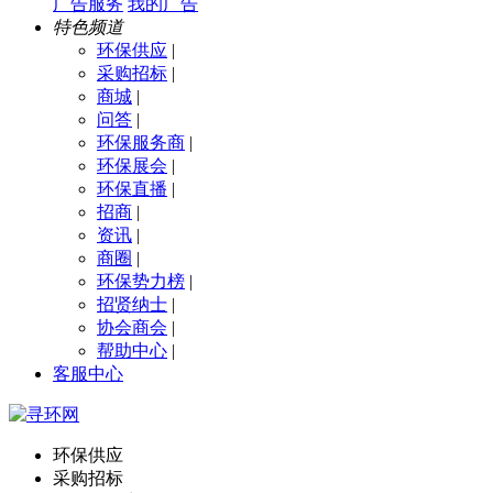
广告服务
我的广告
特色频道
环保供应
|
采购招标
|
商城
|
问答
|
环保服务商
|
环保展会
|
环保直播
|
招商
|
资讯
|
商圈
|
环保势力榜
|
招贤纳士
|
协会商会
|
帮助中心
|
客服中心
环保供应
采购招标