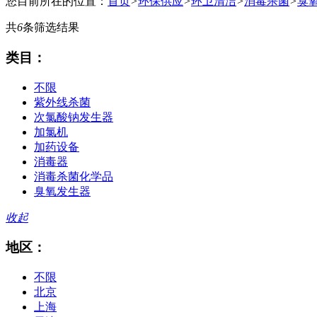
您目前所在的位置：
首页
>
环保供应
>
环卫清洁
>
消毒杀菌
>
臭
共
6
条筛选结果
类目：
不限
紫外线杀菌
次氯酸钠发生器
加氯机
加药设备
消毒器
消毒杀菌化学品
臭氧发生器
收起
地区：
不限
北京
上海