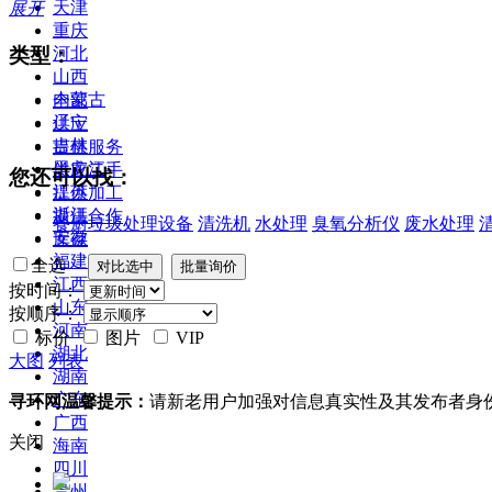
天津
展开
重庆
类型：
河北
山西
内蒙古
全部
辽宁
供应
吉林
提供服务
黑龙江
供应二手
您还可以找：
江苏
提供加工
浙江
提供合作
餐厨垃圾处理设备
清洗机
水处理
臭氧分析仪
废水处理
安徽
库存
福建
全选
江西
按时间：
山东
按顺序：
河南
标价
图片
VIP
湖北
大图
列表
湖南
广东
寻环网温馨提示：
请新老用户加强对信息真实性及其发布者身
广西
关闭
海南
四川
贵州