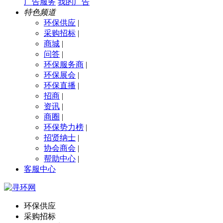
广告服务
我的广告
特色频道
环保供应
|
采购招标
|
商城
|
问答
|
环保服务商
|
环保展会
|
环保直播
|
招商
|
资讯
|
商圈
|
环保势力榜
|
招贤纳士
|
协会商会
|
帮助中心
|
客服中心
环保供应
采购招标