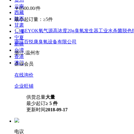
云南
￥8500.00
/件
西藏
陕西
最小起订量：
≥5件
甘肃
BEYOK氧气源高浓度20g臭氧发生器工业水杀菌脱色纯
青海
宁夏
浙江百悦康臭氧设备有限公司
新疆
台湾
浙江-温州市
香港
澳门
企业会员
在线询价
企业旺铺
供货总量
大量
最少起订
≥ 5 件
更新时间
2018-09-17
电议