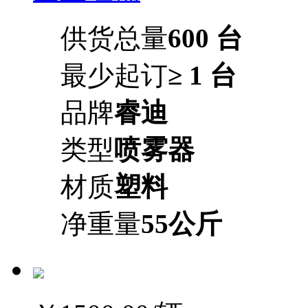
供货总量
600 台
最少起订
≥ 1 台
品牌
睿迪
类型
喷雾器
材质
塑料
净重量
55公斤