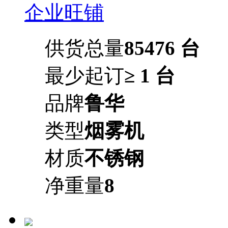
企业旺铺
供货总量
85476 台
最少起订
≥ 1 台
品牌
鲁华
类型
烟雾机
材质
不锈钢
净重量
8