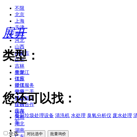
不限
北京
上海
天津
展开
重庆
河北
山西
类型：
内蒙古
辽宁
吉林
黑龙江
全部
江苏
供应
浙江
提供服务
安徽
供应二手
您还可以找：
福建
提供加工
江西
提供合作
山东
库存
餐厨垃圾处理设备
清洗机
水处理
臭氧分析仪
废水处理
河南
车
湖北
湖南
全选
广东