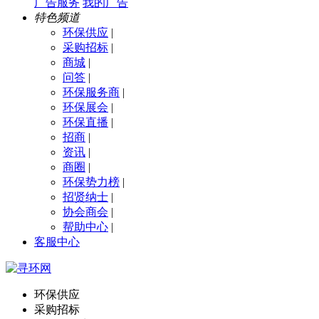
广告服务
我的广告
特色频道
环保供应
|
采购招标
|
商城
|
问答
|
环保服务商
|
环保展会
|
环保直播
|
招商
|
资讯
|
商圈
|
环保势力榜
|
招贤纳士
|
协会商会
|
帮助中心
|
客服中心
环保供应
采购招标