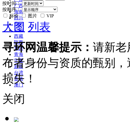
按时间：
广西
按顺序：
海南
标价
图片
VIP
四川
大图
列表
贵州
云南
西藏
陕西
寻环网温馨提示：
请新老
甘肃
青海
布者身份与资质的甄别，
宁夏
新疆
台湾
损失！
香港
澳门
关闭