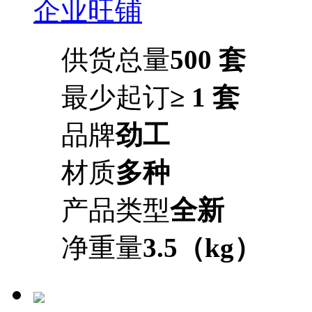
企业旺铺
供货总量
500 套
最少起订
≥ 1 套
品牌
劲工
材质
多种
产品类型
全新
净重量
3.5（kg）