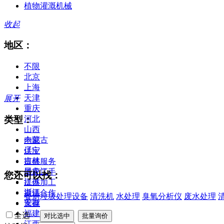
植物灌溉机械
收起
地区：
不限
北京
上海
天津
展开
重庆
类型：
河北
山西
内蒙古
全部
辽宁
供应
吉林
提供服务
黑龙江
供应二手
您还可以找：
江苏
提供加工
浙江
提供合作
餐厨垃圾处理设备
清洗机
水处理
臭氧分析仪
废水处理
安徽
库存
福建
全选
江西