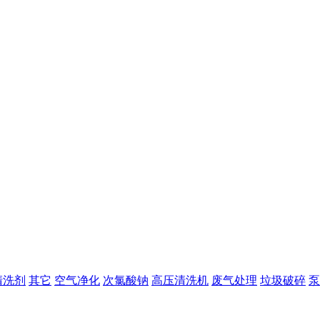
清洗剂
其它
空气净化
次氯酸钠
高压清洗机
废气处理
垃圾破碎
泵