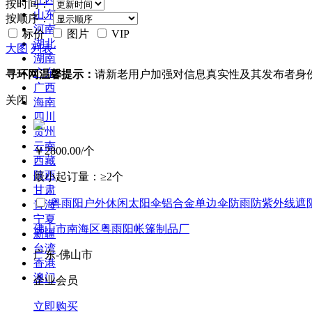
按时间：
山东
按顺序：
河南
标价
图片
VIP
湖北
大图
列表
湖南
广东
寻环网温馨提示：
请新老用户加强对信息真实性及其发布者身
广西
关闭
海南
四川
贵州
云南
￥2800.00
/个
西藏
陕西
最小起订量：
≥2个
甘肃
粤雨阳户外休闲太阳伞铝合金单边伞防雨防紫外线遮阳
青海
宁夏
佛山市南海区粤雨阳帐篷制品厂
新疆
台湾
广东-佛山市
香港
澳门
企业会员
立即购买