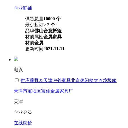
企业旺铺
供货总量
10000 个
最少起订
≥ 2 个
品牌
佛山合意帐篷
材质属性
金属家具
材质
金属
更新时间
2021-11-11
电议
供应藤野25天津户外家具北京休闲椅大连垃圾箱
天津市宝坻区宝佳金属家具厂
天津
企业会员
在线询价