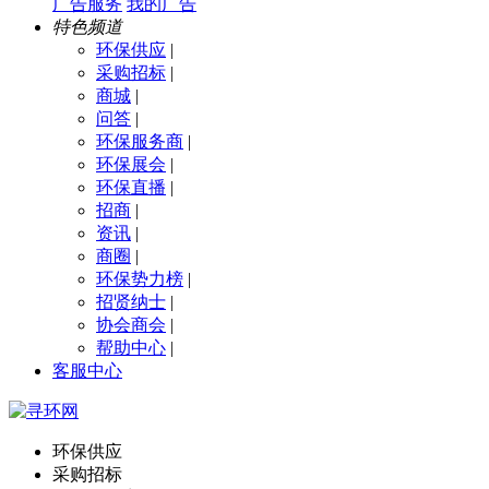
广告服务
我的广告
特色频道
环保供应
|
采购招标
|
商城
|
问答
|
环保服务商
|
环保展会
|
环保直播
|
招商
|
资讯
|
商圈
|
环保势力榜
|
招贤纳士
|
协会商会
|
帮助中心
|
客服中心
环保供应
采购招标