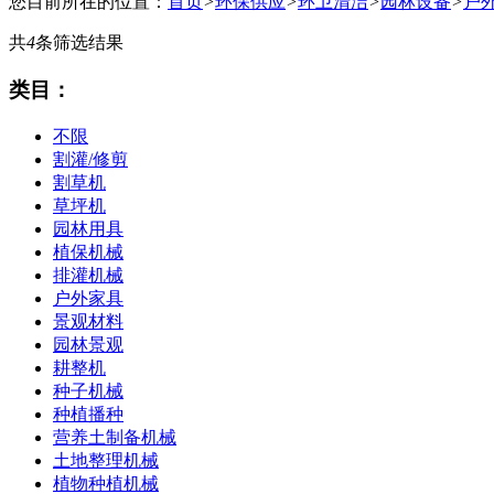
您目前所在的位置：
首页
>
环保供应
>
环卫清洁
>
园林设备
>
户
共
4
条筛选结果
类目：
不限
割灌/修剪
割草机
草坪机
园林用具
植保机械
排灌机械
户外家具
景观材料
园林景观
耕整机
种子机械
种植播种
营养土制备机械
土地整理机械
植物种植机械