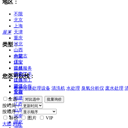
地区：
不限
北京
上海
天津
展开
重庆
类型：
河北
山西
内蒙古
全部
辽宁
供应
吉林
提供服务
黑龙江
供应二手
您还可以找：
江苏
提供加工
浙江
提供合作
餐厨垃圾处理设备
清洗机
水处理
臭氧分析仪
废水处理
安徽
库存
福建
全选
江西
按时间：
山东
按顺序：
河南
标价
图片
VIP
湖北
大图
列表
湖南