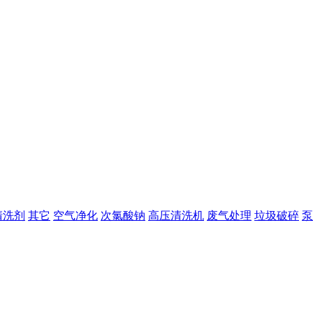
清洗剂
其它
空气净化
次氯酸钠
高压清洗机
废气处理
垃圾破碎
泵