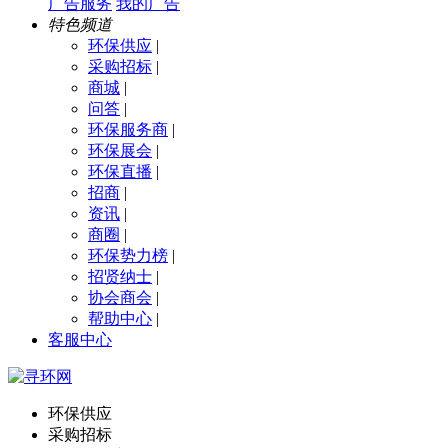
广告服务
我的广告
特色频道
环保供应
|
采购招标
|
商城
|
问答
|
环保服务商
|
环保展会
|
环保直播
|
招商
|
资讯
|
商圈
|
环保势力榜
|
招贤纳士
|
协会商会
|
帮助中心
|
客服中心
环保供应
采购招标