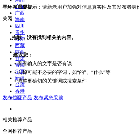
广东
寻环网温馨提示：
请新老用户加强对信息真实性及其发布者身
广西
关闭
海南
四川
贵州
抱歉，没有找到相关的内容。
云南
西藏
陕西
建议您：
甘肃
• 看看输入的文字是否有误
青海
宁夏
• 去掉可能不必要的字词，如“的”、“什么”等
新疆
• 调整更确切的关键词或搜索条件
台湾
香港
发布供应产品
发布紧急采购
澳门
相关推荐产品
全网推荐产品