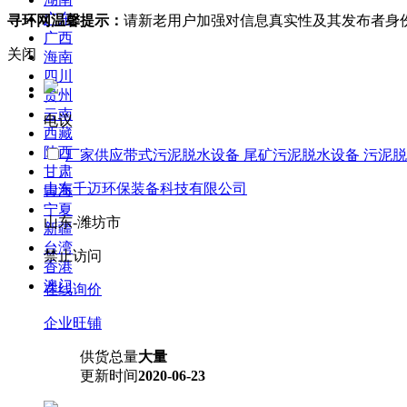
广东
寻环网温馨提示：
请新老用户加强对信息真实性及其发布者身
广西
关闭
海南
四川
贵州
云南
电议
西藏
陕西
厂家供应带式污泥脱水设备 尾矿污泥脱水设备 污泥
甘肃
山东千迈环保装备科技有限公司
青海
宁夏
山东-潍坊市
新疆
台湾
禁止访问
香港
澳门
在线询价
企业旺铺
供货总量
大量
更新时间
2020-06-23