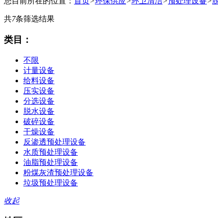
您目前所在的位置：
首页
>
环保供应
>
环卫清洁
>
预处理设备
>
共
7
条筛选结果
类目：
不限
计量设备
给料设备
压实设备
分选设备
脱水设备
破碎设备
干燥设备
反渗透预处理设备
水质预处理设备
油脂预处理设备
粉煤灰渣预处理设备
垃圾预处理设备
收起