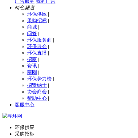
广告服务
我的广告
特色频道
环保供应
|
采购招标
|
商城
|
问答
|
环保服务商
|
环保展会
|
环保直播
|
招商
|
资讯
|
商圈
|
环保势力榜
|
招贤纳士
|
协会商会
|
帮助中心
|
客服中心
环保供应
采购招标