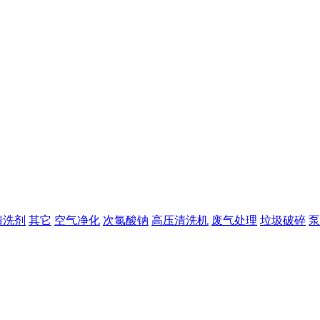
清洗剂
其它
空气净化
次氯酸钠
高压清洗机
废气处理
垃圾破碎
泵