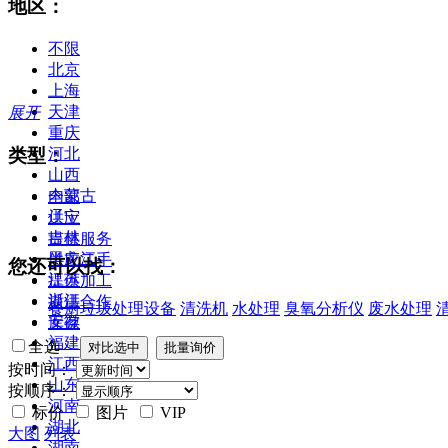
地区：
不限
北京
上海
天津
展开
重庆
类型：
河北
山西
内蒙古
全部
辽宁
供应
吉林
提供服务
黑龙江
供应二手
您还可以找：
江苏
提供加工
浙江
提供合作
餐厨垃圾处理设备
清洗机
水处理
臭氧分析仪
废水处理
安徽
库存
福建
全选
江西
按时间：
山东
按顺序：
河南
标价
图片
VIP
湖北
大图
列表
湖南