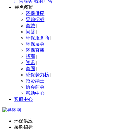
广告服务
我的广告
特色频道
环保供应
|
采购招标
|
商城
|
问答
|
环保服务商
|
环保展会
|
环保直播
|
招商
|
资讯
|
商圈
|
环保势力榜
|
招贤纳士
|
协会商会
|
帮助中心
|
客服中心
环保供应
采购招标