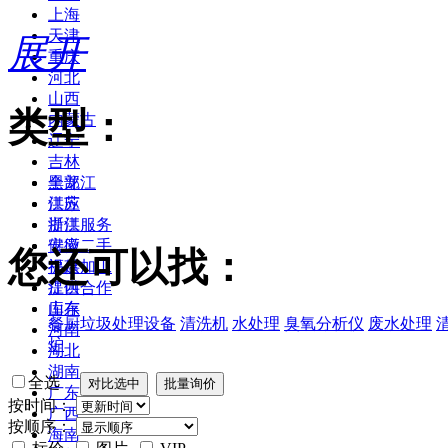
上海
天津
展开
重庆
河北
山西
类型：
内蒙古
辽宁
吉林
黑龙江
全部
江苏
供应
浙江
提供服务
安徽
供应二手
您还可以找：
福建
提供加工
江西
提供合作
山东
库存
餐厨垃圾处理设备
清洗机
水处理
臭氧分析仪
废水处理
河南
炉
湖北
湖南
全选
广东
按时间：
广西
按顺序：
海南