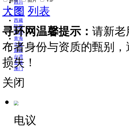
标价
图片
VIP
四川
大图
列表
贵州
云南
西藏
陕西
寻环网温馨提示：
请新老
甘肃
青海
布者身份与资质的甄别，
宁夏
新疆
台湾
损失！
香港
澳门
关闭
电议