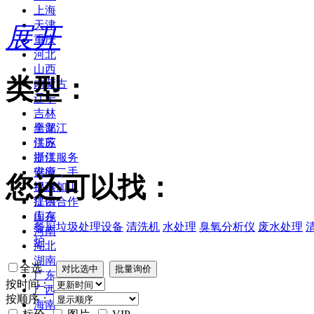
上海
天津
展开
重庆
河北
山西
类型：
内蒙古
辽宁
吉林
黑龙江
全部
江苏
供应
浙江
提供服务
安徽
供应二手
您还可以找：
福建
提供加工
江西
提供合作
山东
库存
餐厨垃圾处理设备
清洗机
水处理
臭氧分析仪
废水处理
河南
炉
湖北
湖南
全选
广东
按时间：
广西
按顺序：
海南