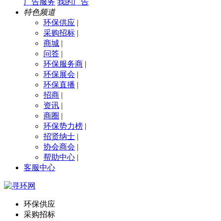
广告服务
我的广告
特色频道
环保供应
|
采购招标
|
商城
|
问答
|
环保服务商
|
环保展会
|
环保直播
|
招商
|
资讯
|
商圈
|
环保势力榜
|
招贤纳士
|
协会商会
|
帮助中心
|
客服中心
环保供应
采购招标