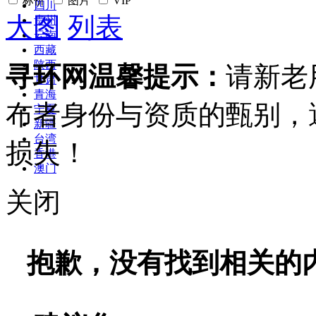
标价
图片
VIP
四川
大图
列表
贵州
云南
西藏
陕西
寻环网温馨提示：
请新老
甘肃
青海
布者身份与资质的甄别，
宁夏
新疆
台湾
损失！
香港
澳门
关闭
抱歉，没有找到相关的