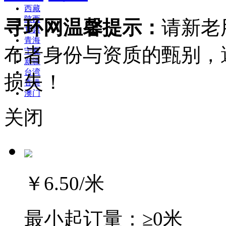
西藏
陕西
寻环网温馨提示：
请新老
甘肃
青海
布者身份与资质的甄别，
宁夏
新疆
台湾
损失！
香港
澳门
关闭
￥6.50
/米
最小起订量：
≥0米