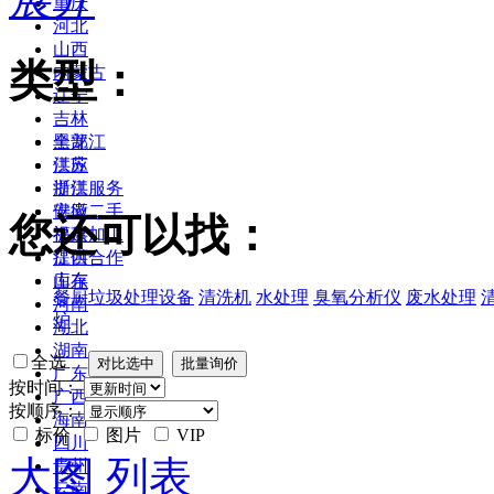
重庆
河北
山西
类型：
内蒙古
辽宁
吉林
黑龙江
全部
江苏
供应
浙江
提供服务
安徽
供应二手
您还可以找：
福建
提供加工
江西
提供合作
山东
库存
餐厨垃圾处理设备
清洗机
水处理
臭氧分析仪
废水处理
河南
炉
湖北
湖南
全选
广东
按时间：
广西
按顺序：
海南
标价
图片
VIP
四川
大图
列表
贵州
云南