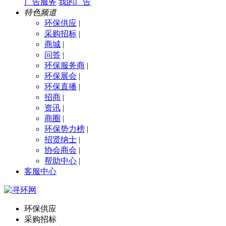
广告服务
我的广告
特色频道
环保供应
|
采购招标
|
商城
|
问答
|
环保服务商
|
环保展会
|
环保直播
|
招商
|
资讯
|
商圈
|
环保势力榜
|
招贤纳士
|
协会商会
|
帮助中心
|
客服中心
环保供应
采购招标