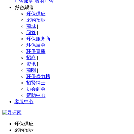
广告服务
我的广告
特色频道
环保供应
|
采购招标
|
商城
|
问答
|
环保服务商
|
环保展会
|
环保直播
|
招商
|
资讯
|
商圈
|
环保势力榜
|
招贤纳士
|
协会商会
|
帮助中心
|
客服中心
环保供应
采购招标