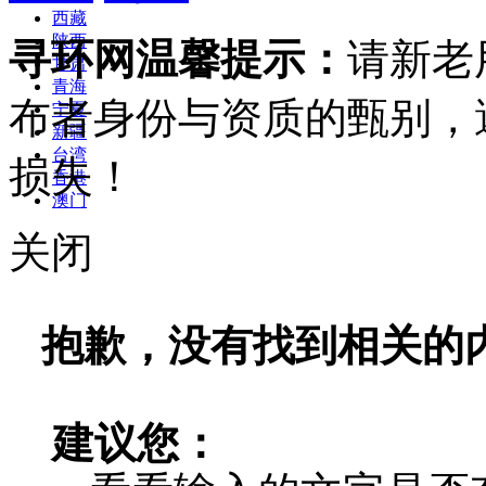
西藏
陕西
寻环网温馨提示：
请新老
甘肃
青海
布者身份与资质的甄别，
宁夏
新疆
台湾
损失！
香港
澳门
关闭
抱歉，没有找到相关的
建议您：