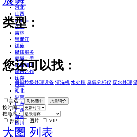
重庆
河北
山西
类型：
内蒙古
辽宁
吉林
黑龙江
全部
江苏
供应
浙江
提供服务
安徽
供应二手
您还可以找：
福建
提供加工
江西
提供合作
山东
库存
餐厨垃圾处理设备
清洗机
水处理
臭氧分析仪
废水处理
河南
炉
湖北
湖南
全选
广东
按时间：
广西
按顺序：
海南
标价
图片
VIP
四川
大图
列表
贵州
云南