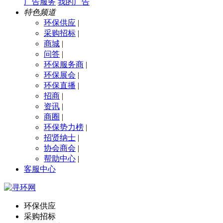
广告服务
我的广告
特色频道
环保供应
|
采购招标
|
商城
|
问答
|
环保服务商
|
环保展会
|
环保直播
|
招商
|
资讯
|
商圈
|
环保势力榜
|
招贤纳士
|
协会商会
|
帮助中心
|
客服中心
环保供应
采购招标