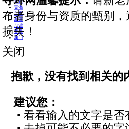
寻环网温馨提示：
请新老
甘肃
青海
布者身份与资质的甄别，
宁夏
新疆
台湾
损失！
香港
澳门
关闭
抱歉，没有找到相关的
建议您：
• 看看输入的文字是否
• 去掉可能不必要的字词