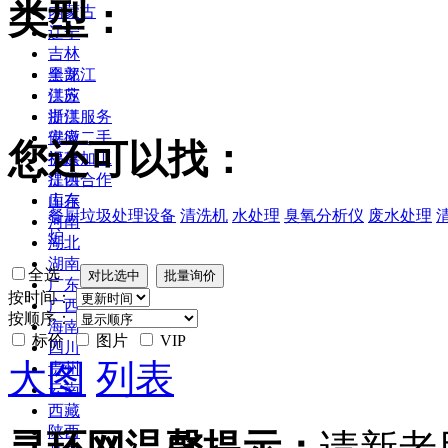
类型：
内蒙古
辽宁
吉林
黑龙江
全部
江苏
供应
浙江
提供服务
安徽
供应二手
您还可以找：
福建
提供加工
江西
提供合作
山东
库存
餐厨垃圾处理设备
清洗机
水处理
臭氧分析仪
废水处理
河南
炉
湖北
湖南
全选
广东
按时间：
广西
按顺序：
海南
标价
图片
VIP
四川
大图
列表
贵州
云南
西藏
陕西