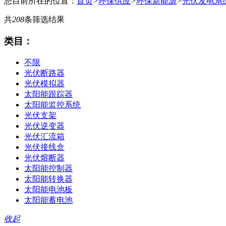
您目前所在的位置：
首页
>
环保供应
>
环保新能源
>
光伏发电系
共
208
条筛选结果
类目：
不限
光伏断路器
光伏模拟器
太阳能跟踪器
太阳能监控系统
光伏支架
光伏逆变器
光伏汇流箱
光伏接线盒
光伏熔断器
太阳能控制器
太阳能转换器
太阳能电池板
太阳能蓄电池
收起