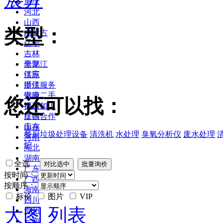
重庆
河北
山西
类型：
内蒙古
辽宁
吉林
黑龙江
全部
江苏
供应
浙江
提供服务
安徽
供应二手
您还可以找：
福建
提供加工
江西
提供合作
山东
库存
餐厨垃圾处理设备
清洗机
水处理
臭氧分析仪
废水处理
河南
炉
湖北
湖南
全选
广东
按时间：
广西
按顺序：
海南
标价
图片
VIP
四川
大图
列表
贵州
云南