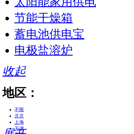
太阳能家用供电
节能干燥箱
蓄电池供电宝
电极盐溶炉
收起
地区：
不限
北京
上海
天津
展开