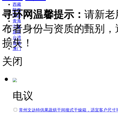
西藏
陕西
寻环网温馨提示：
请新老
甘肃
青海
布者身份与资质的甄别，
宁夏
新疆
台湾
损失！
香港
澳门
关闭
电议
常州文达特供果蔬烘干间接式干燥箱，适宜客户尺寸