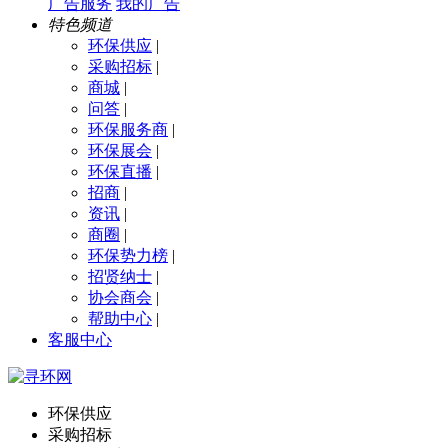
广告服务
我的广告
特色频道
环保供应
|
采购招标
|
商城
|
问答
|
环保服务商
|
环保展会
|
环保直播
|
招商
|
资讯
|
商圈
|
环保势力榜
|
招贤纳士
|
协会商会
|
帮助中心
|
客服中心
环保供应
采购招标