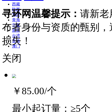
西藏
陕西
寻环网温馨提示：
请新老
甘肃
青海
布者身份与资质的甄别，
宁夏
新疆
台湾
损失！
香港
澳门
关闭
￥85.00
/个
最小起订量：
≥5个