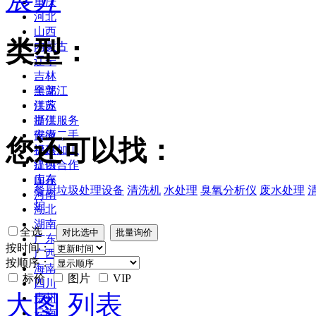
重庆
河北
山西
类型：
内蒙古
辽宁
吉林
黑龙江
全部
江苏
供应
浙江
提供服务
安徽
供应二手
您还可以找：
福建
提供加工
江西
提供合作
山东
库存
餐厨垃圾处理设备
清洗机
水处理
臭氧分析仪
废水处理
河南
炉
湖北
湖南
全选
广东
按时间：
广西
按顺序：
海南
标价
图片
VIP
四川
大图
列表
贵州
云南