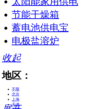
太阳能家用供电
节能干燥箱
蓄电池供电宝
电极盐溶炉
收起
地区：
不限
北京
上海
天津
展开