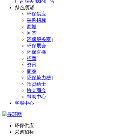
广告服务
我的广告
特色频道
环保供应
|
采购招标
|
商城
|
问答
|
环保服务商
|
环保展会
|
环保直播
|
招商
|
资讯
|
商圈
|
环保势力榜
|
招贤纳士
|
协会商会
|
帮助中心
|
客服中心
环保供应
采购招标