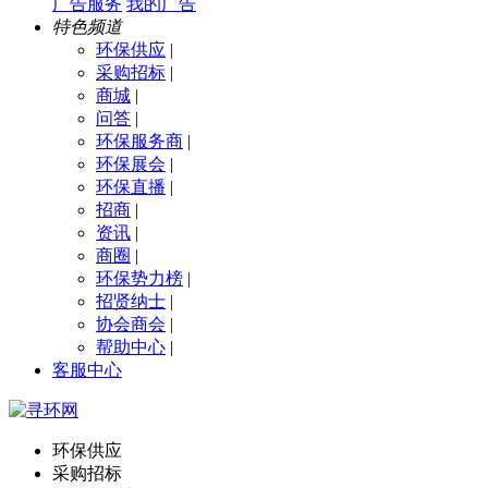
广告服务
我的广告
特色频道
环保供应
|
采购招标
|
商城
|
问答
|
环保服务商
|
环保展会
|
环保直播
|
招商
|
资讯
|
商圈
|
环保势力榜
|
招贤纳士
|
协会商会
|
帮助中心
|
客服中心
环保供应
采购招标