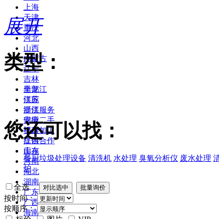
上海
天津
展开
重庆
河北
山西
类型：
内蒙古
辽宁
吉林
黑龙江
全部
江苏
供应
浙江
提供服务
安徽
供应二手
您还可以找：
福建
提供加工
江西
提供合作
山东
库存
餐厨垃圾处理设备
清洗机
水处理
臭氧分析仪
废水处理
河南
炉
湖北
湖南
全选
广东
按时间：
广西
按顺序：
海南