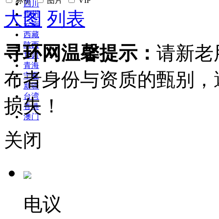
标价
图片
VIP
四川
大图
列表
贵州
云南
西藏
陕西
寻环网温馨提示：
请新老
甘肃
青海
布者身份与资质的甄别，
宁夏
新疆
台湾
损失！
香港
澳门
关闭
电议