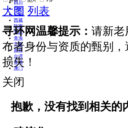
标价
图片
VIP
四川
大图
列表
贵州
云南
西藏
陕西
寻环网温馨提示：
请新老
甘肃
青海
布者身份与资质的甄别，
宁夏
新疆
台湾
损失！
香港
澳门
关闭
抱歉，没有找到相关的