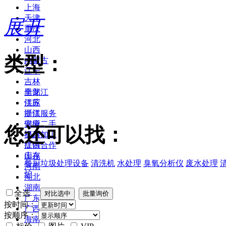
上海
天津
展开
重庆
河北
山西
类型：
内蒙古
辽宁
吉林
黑龙江
全部
江苏
供应
浙江
提供服务
安徽
供应二手
您还可以找：
福建
提供加工
江西
提供合作
山东
库存
餐厨垃圾处理设备
清洗机
水处理
臭氧分析仪
废水处理
河南
炉
湖北
湖南
全选
广东
按时间：
广西
按顺序：
海南