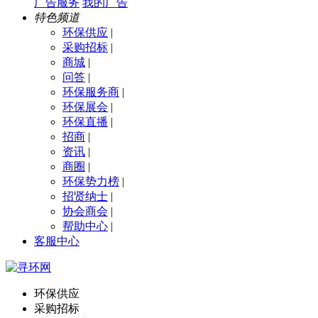
广告服务
我的广告
特色频道
环保供应
|
采购招标
|
商城
|
问答
|
环保服务商
|
环保展会
|
环保直播
|
招商
|
资讯
|
商圈
|
环保势力榜
|
招贤纳士
|
协会商会
|
帮助中心
|
客服中心
环保供应
采购招标