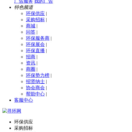
广告服务
我的广告
特色频道
环保供应
|
采购招标
|
商城
|
问答
|
环保服务商
|
环保展会
|
环保直播
|
招商
|
资讯
|
商圈
|
环保势力榜
|
招贤纳士
|
协会商会
|
帮助中心
|
客服中心
环保供应
采购招标