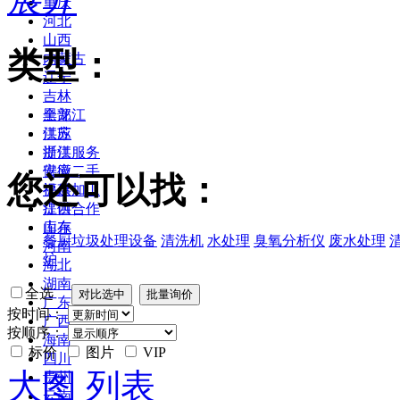
重庆
河北
山西
类型：
内蒙古
辽宁
吉林
黑龙江
全部
江苏
供应
浙江
提供服务
安徽
供应二手
您还可以找：
福建
提供加工
江西
提供合作
山东
库存
餐厨垃圾处理设备
清洗机
水处理
臭氧分析仪
废水处理
河南
炉
湖北
湖南
全选
广东
按时间：
广西
按顺序：
海南
标价
图片
VIP
四川
大图
列表
贵州
云南