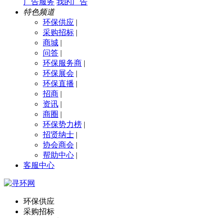
广告服务
我的广告
特色频道
环保供应
|
采购招标
|
商城
|
问答
|
环保服务商
|
环保展会
|
环保直播
|
招商
|
资讯
|
商圈
|
环保势力榜
|
招贤纳士
|
协会商会
|
帮助中心
|
客服中心
环保供应
采购招标