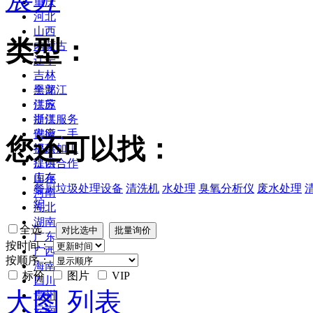
重庆
河北
山西
类型：
内蒙古
辽宁
吉林
黑龙江
全部
江苏
供应
浙江
提供服务
安徽
供应二手
您还可以找：
福建
提供加工
江西
提供合作
山东
库存
餐厨垃圾处理设备
清洗机
水处理
臭氧分析仪
废水处理
河南
炉
湖北
湖南
全选
广东
按时间：
广西
按顺序：
海南
标价
图片
VIP
四川
大图
列表
贵州
云南