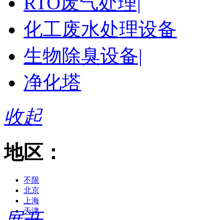
RTO废气处理|
化工废水处理设备
生物除臭设备|
净化塔
收起
地区：
不限
北京
上海
天津
展开