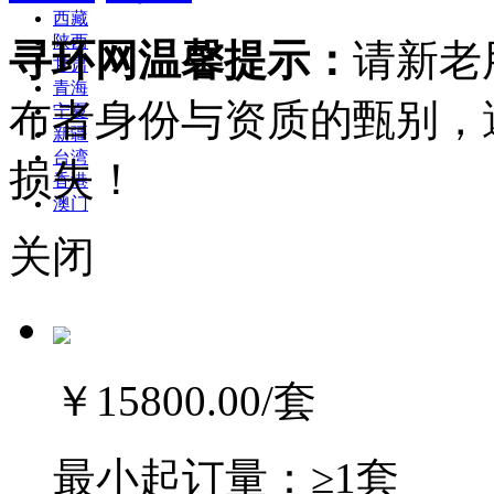
西藏
陕西
寻环网温馨提示：
请新老
甘肃
青海
布者身份与资质的甄别，
宁夏
新疆
台湾
损失！
香港
澳门
关闭
￥15800.00
/套
最小起订量：
≥1套