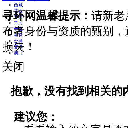
西藏
陕西
寻环网温馨提示：
请新老
甘肃
青海
布者身份与资质的甄别，
宁夏
新疆
台湾
损失！
香港
澳门
关闭
抱歉，没有找到相关的
建议您：