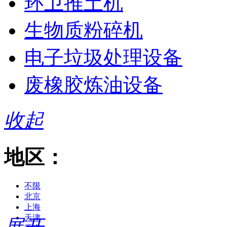
环卫推土机
生物质粉碎机
电子垃圾处理设备
废橡胶炼油设备
收起
地区：
不限
北京
上海
天津
展开