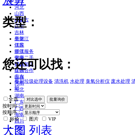
重庆
河北
山西
类型：
内蒙古
辽宁
吉林
黑龙江
全部
江苏
供应
浙江
提供服务
安徽
供应二手
您还可以找：
福建
提供加工
江西
提供合作
山东
库存
餐厨垃圾处理设备
清洗机
水处理
臭氧分析仪
废水处理
河南
炉
湖北
湖南
全选
广东
按时间：
广西
按顺序：
海南
标价
图片
VIP
四川
大图
列表
贵州
云南