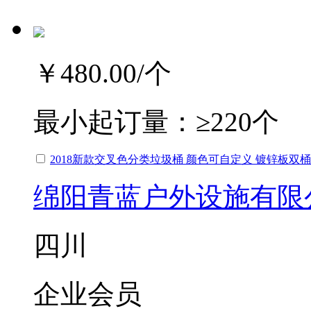
￥480.00
/个
最小起订量：
≥220个
2018新款交叉色分类垃圾桶 颜色可自定义 镀锌板双桶
绵阳青蓝户外设施有限
四川
企业会员