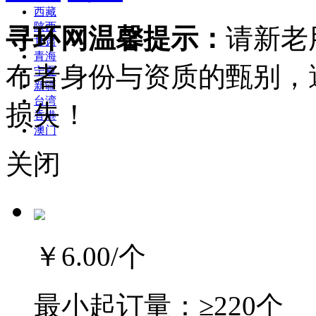
西藏
陕西
寻环网温馨提示：
请新老
甘肃
青海
布者身份与资质的甄别，
宁夏
新疆
台湾
损失！
香港
澳门
关闭
￥6.00
/个
最小起订量：
≥220个