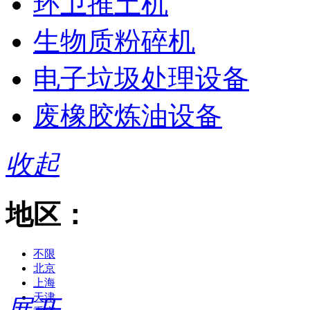
环卫推土机
生物质粉碎机
电子垃圾处理设备
废橡胶炼油设备
收起
地区：
不限
北京
上海
天津
展开