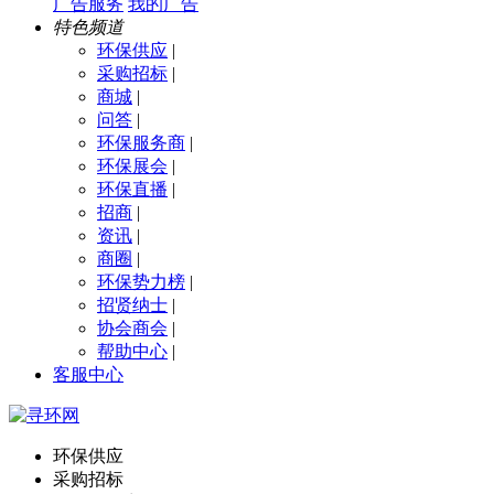
广告服务
我的广告
特色频道
环保供应
|
采购招标
|
商城
|
问答
|
环保服务商
|
环保展会
|
环保直播
|
招商
|
资讯
|
商圈
|
环保势力榜
|
招贤纳士
|
协会商会
|
帮助中心
|
客服中心
环保供应
采购招标