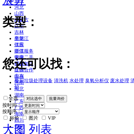
重庆
河北
山西
类型：
内蒙古
辽宁
吉林
黑龙江
全部
江苏
供应
浙江
提供服务
安徽
供应二手
您还可以找：
福建
提供加工
江西
提供合作
山东
库存
餐厨垃圾处理设备
清洗机
水处理
臭氧分析仪
废水处理
河南
炉
湖北
湖南
全选
广东
按时间：
广西
按顺序：
海南
标价
图片
VIP
四川
大图
列表
贵州
云南