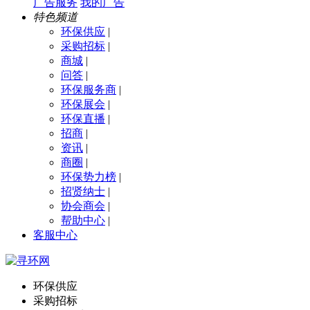
广告服务
我的广告
特色频道
环保供应
|
采购招标
|
商城
|
问答
|
环保服务商
|
环保展会
|
环保直播
|
招商
|
资讯
|
商圈
|
环保势力榜
|
招贤纳士
|
协会商会
|
帮助中心
|
客服中心
环保供应
采购招标