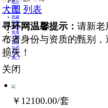
标价
图片
VIP
四川
大图
列表
贵州
云南
西藏
陕西
寻环网温馨提示：
请新老
甘肃
青海
布者身份与资质的甄别，
宁夏
新疆
台湾
损失！
香港
澳门
关闭
￥12100.00
/套