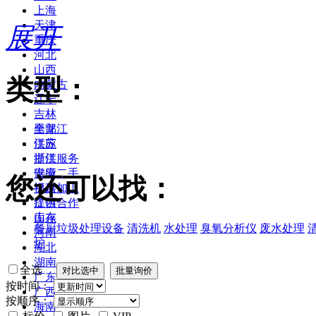
上海
天津
展开
重庆
河北
山西
类型：
内蒙古
辽宁
吉林
黑龙江
全部
江苏
供应
浙江
提供服务
安徽
供应二手
您还可以找：
福建
提供加工
江西
提供合作
山东
库存
餐厨垃圾处理设备
清洗机
水处理
臭氧分析仪
废水处理
河南
炉
湖北
湖南
全选
广东
按时间：
广西
按顺序：
海南