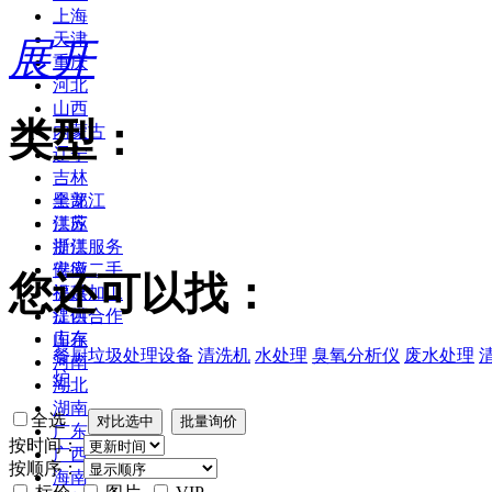
上海
天津
展开
重庆
河北
山西
类型：
内蒙古
辽宁
吉林
黑龙江
全部
江苏
供应
浙江
提供服务
安徽
供应二手
您还可以找：
福建
提供加工
江西
提供合作
山东
库存
餐厨垃圾处理设备
清洗机
水处理
臭氧分析仪
废水处理
河南
炉
湖北
湖南
全选
广东
按时间：
广西
按顺序：
海南