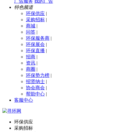
广告服务
我的广告
特色频道
环保供应
|
采购招标
|
商城
|
问答
|
环保服务商
|
环保展会
|
环保直播
|
招商
|
资讯
|
商圈
|
环保势力榜
|
招贤纳士
|
协会商会
|
帮助中心
|
客服中心
环保供应
采购招标