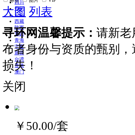
标价
图片
VIP
四川
大图
列表
贵州
云南
西藏
陕西
寻环网温馨提示：
请新老
甘肃
青海
布者身份与资质的甄别，
宁夏
新疆
台湾
损失！
香港
澳门
关闭
￥50.00
/套