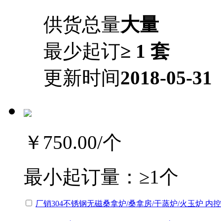
供货总量
大量
最少起订
≥ 1 套
更新时间
2018-05-31
￥750.00
/个
最小起订量：
≥1个
厂销304不锈钢无磁桑拿炉/桑拿房/干蒸炉/火玉炉 内控6/7