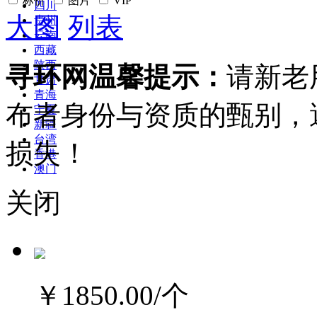
标价
图片
VIP
四川
大图
列表
贵州
云南
西藏
陕西
寻环网温馨提示：
请新老
甘肃
青海
布者身份与资质的甄别，
宁夏
新疆
台湾
损失！
香港
澳门
关闭
￥1850.00
/个