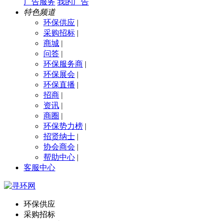
广告服务
我的广告
特色频道
环保供应
|
采购招标
|
商城
|
问答
|
环保服务商
|
环保展会
|
环保直播
|
招商
|
资讯
|
商圈
|
环保势力榜
|
招贤纳士
|
协会商会
|
帮助中心
|
客服中心
环保供应
采购招标