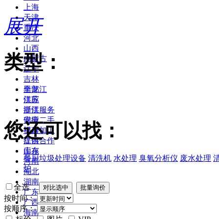
上海
天津
展开
重庆
河北
山西
类型：
内蒙古
辽宁
吉林
黑龙江
全部
江苏
供应
浙江
提供服务
安徽
供应二手
您还可以找：
福建
提供加工
江西
提供合作
山东
库存
餐厨垃圾处理设备
清洗机
水处理
臭氧分析仪
废水处理
河南
炉
湖北
湖南
全选
广东
按时间：
广西
按顺序：
海南