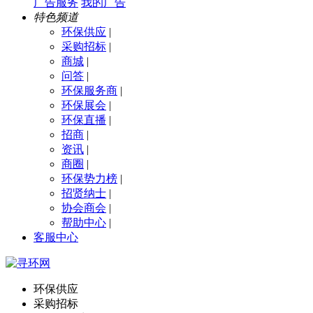
广告服务
我的广告
特色频道
环保供应
|
采购招标
|
商城
|
问答
|
环保服务商
|
环保展会
|
环保直播
|
招商
|
资讯
|
商圈
|
环保势力榜
|
招贤纳士
|
协会商会
|
帮助中心
|
客服中心
环保供应
采购招标