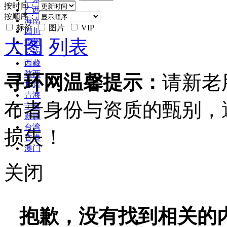
按时间：
广西
按顺序：
海南
标价
图片
VIP
四川
大图
列表
贵州
云南
西藏
陕西
寻环网温馨提示：
请新老
甘肃
青海
布者身份与资质的甄别，
宁夏
新疆
台湾
损失！
香港
澳门
关闭
抱歉，没有找到相关的