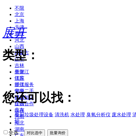
不限
北京
上海
天津
展开
重庆
河北
山西
类型：
内蒙古
辽宁
吉林
黑龙江
全部
江苏
供应
浙江
提供服务
安徽
供应二手
您还可以找：
福建
提供加工
江西
提供合作
山东
库存
餐厨垃圾处理设备
清洗机
水处理
臭氧分析仪
废水处理
河南
炉
湖北
湖南
全选
广东