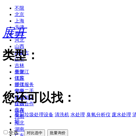
不限
北京
上海
天津
展开
重庆
河北
山西
类型：
内蒙古
辽宁
吉林
黑龙江
全部
江苏
供应
浙江
提供服务
安徽
供应二手
您还可以找：
福建
提供加工
江西
提供合作
山东
库存
餐厨垃圾处理设备
清洗机
水处理
臭氧分析仪
废水处理
河南
炉
湖北
湖南
全选
广东