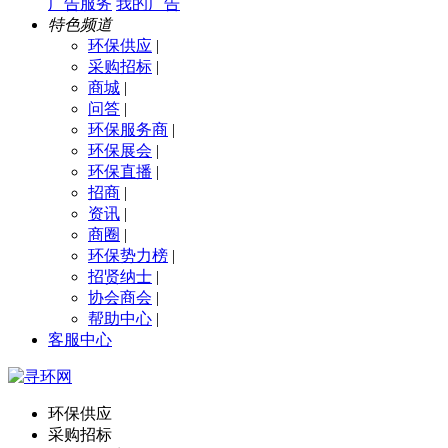
广告服务
我的广告
特色频道
环保供应
|
采购招标
|
商城
|
问答
|
环保服务商
|
环保展会
|
环保直播
|
招商
|
资讯
|
商圈
|
环保势力榜
|
招贤纳士
|
协会商会
|
帮助中心
|
客服中心
环保供应
采购招标