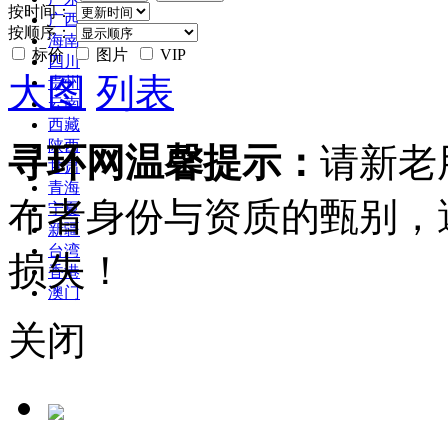
按时间：
广西
按顺序：
海南
标价
图片
VIP
四川
大图
列表
贵州
云南
西藏
陕西
寻环网温馨提示：
请新老
甘肃
青海
布者身份与资质的甄别，
宁夏
新疆
台湾
损失！
香港
澳门
关闭