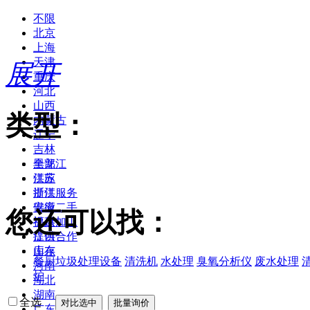
不限
北京
上海
天津
展开
重庆
河北
山西
类型：
内蒙古
辽宁
吉林
黑龙江
全部
江苏
供应
浙江
提供服务
安徽
供应二手
您还可以找：
福建
提供加工
江西
提供合作
山东
库存
餐厨垃圾处理设备
清洗机
水处理
臭氧分析仪
废水处理
河南
炉
湖北
湖南
全选
广东