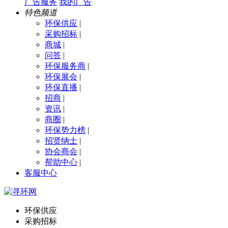
广告服务
我的广告
特色频道
环保供应
|
采购招标
|
商城
|
问答
|
环保服务商
|
环保展会
|
环保直播
|
招商
|
资讯
|
商圈
|
环保势力榜
|
招贤纳士
|
协会商会
|
帮助中心
|
客服中心
环保供应
采购招标