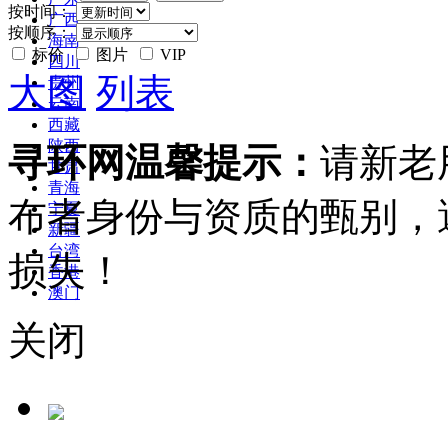
按时间：
广西
按顺序：
海南
标价
图片
VIP
四川
大图
列表
贵州
云南
西藏
陕西
寻环网温馨提示：
请新老
甘肃
青海
布者身份与资质的甄别，
宁夏
新疆
台湾
损失！
香港
澳门
关闭