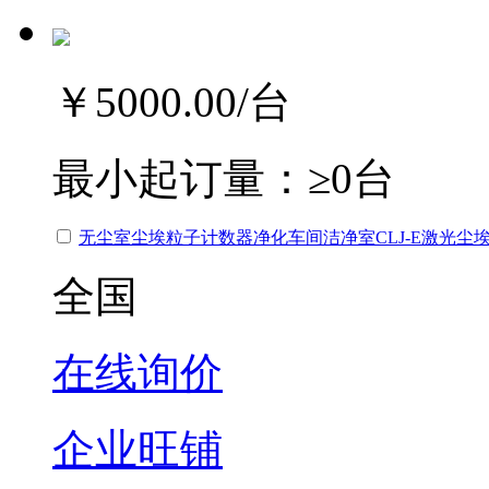
￥5000.00
/台
最小起订量：
≥0台
无尘室尘埃粒子计数器净化车间洁净室CLJ-E激光尘
全国
在线询价
企业旺铺