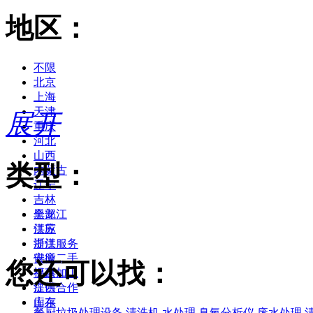
地区：
不限
北京
上海
天津
展开
重庆
河北
山西
类型：
内蒙古
辽宁
吉林
黑龙江
全部
江苏
供应
浙江
提供服务
安徽
供应二手
您还可以找：
福建
提供加工
江西
提供合作
山东
库存
餐厨垃圾处理设备
清洗机
水处理
臭氧分析仪
废水处理