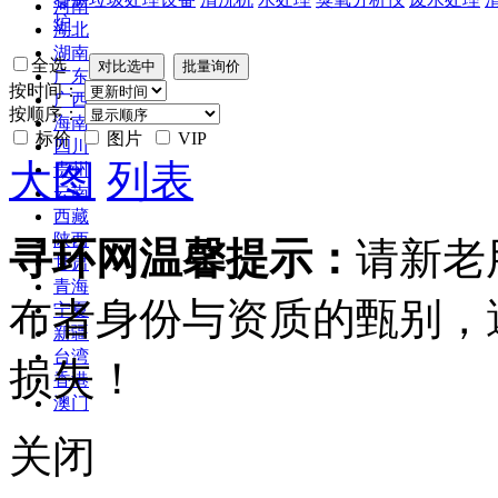
河南
炉
湖北
湖南
全选
广东
按时间：
广西
按顺序：
海南
标价
图片
VIP
四川
大图
列表
贵州
云南
西藏
陕西
寻环网温馨提示：
请新老
甘肃
青海
布者身份与资质的甄别，
宁夏
新疆
台湾
损失！
香港
澳门
关闭