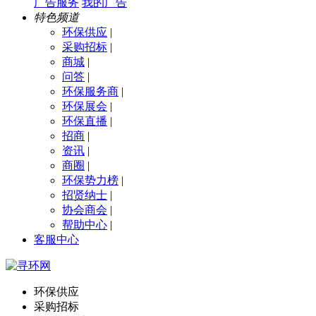
广告服务
我的广告
特色频道
环保供应
|
采购招标
|
商城
|
问答
|
环保服务商
|
环保展会
|
环保直播
|
招商
|
资讯
|
商圈
|
环保势力榜
|
招贤纳士
|
协会商会
|
帮助中心
|
客服中心
环保供应
采购招标