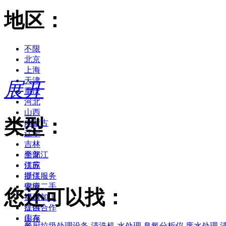
地区：
不限
北京
上海
天津
展开
重庆
河北
山西
类型：
内蒙古
辽宁
吉林
黑龙江
全部
江苏
供应
浙江
提供服务
安徽
供应二手
您还可以找：
福建
提供加工
江西
提供合作
山东
库存
餐厨垃圾处理设备
清洗机
水处理
臭氧分析仪
废水处理