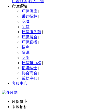
广告服务
我的广告
特色频道
环保供应
|
采购招标
|
商城
|
问答
|
环保服务商
|
环保展会
|
环保直播
|
招商
|
资讯
|
商圈
|
环保势力榜
|
招贤纳士
|
协会商会
|
帮助中心
|
客服中心
环保供应
采购招标