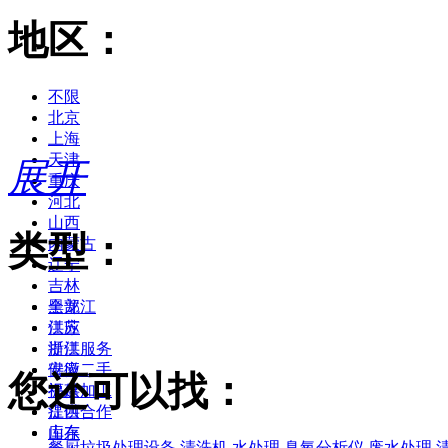
地区：
不限
北京
上海
天津
展开
重庆
河北
山西
类型：
内蒙古
辽宁
吉林
黑龙江
全部
江苏
供应
浙江
提供服务
安徽
供应二手
您还可以找：
福建
提供加工
江西
提供合作
山东
库存
餐厨垃圾处理设备
清洗机
水处理
臭氧分析仪
废水处理