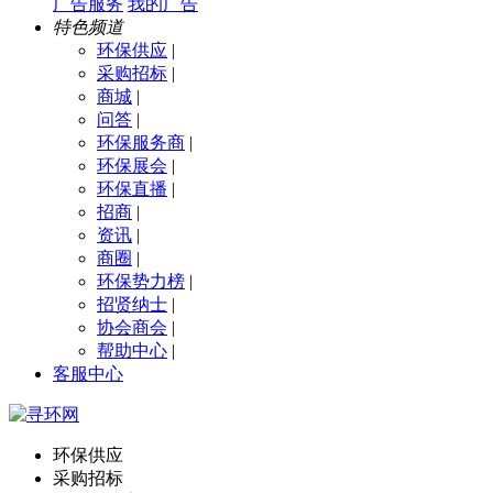
广告服务
我的广告
特色频道
环保供应
|
采购招标
|
商城
|
问答
|
环保服务商
|
环保展会
|
环保直播
|
招商
|
资讯
|
商圈
|
环保势力榜
|
招贤纳士
|
协会商会
|
帮助中心
|
客服中心
环保供应
采购招标