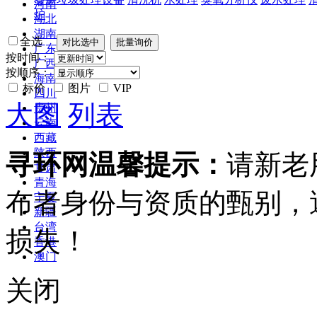
河南
炉
湖北
湖南
全选
广东
按时间：
广西
按顺序：
海南
标价
图片
VIP
四川
大图
列表
贵州
云南
西藏
陕西
寻环网温馨提示：
请新老
甘肃
青海
布者身份与资质的甄别，
宁夏
新疆
台湾
损失！
香港
澳门
关闭