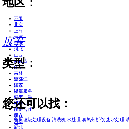
地区：
不限
北京
上海
天津
展开
重庆
河北
山西
类型：
内蒙古
辽宁
吉林
黑龙江
全部
江苏
供应
浙江
提供服务
安徽
供应二手
您还可以找：
福建
提供加工
江西
提供合作
山东
库存
餐厨垃圾处理设备
清洗机
水处理
臭氧分析仪
废水处理
河南
炉
湖北