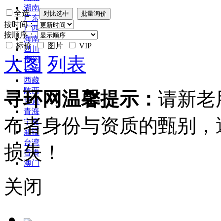
湖南
全选
广东
按时间：
广西
按顺序：
海南
标价
图片
VIP
四川
大图
列表
贵州
云南
西藏
陕西
寻环网温馨提示：
请新老
甘肃
青海
布者身份与资质的甄别，
宁夏
新疆
台湾
损失！
香港
澳门
关闭