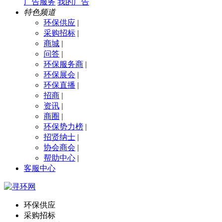
广告服务
我的广告
特色频道
环保供应
|
采购招标
|
商城
|
问答
|
环保服务商
|
环保展会
|
环保直播
|
招商
|
资讯
|
商圈
|
环保势力榜
|
招贤纳士
|
协会商会
|
帮助中心
|
客服中心
环保供应
采购招标