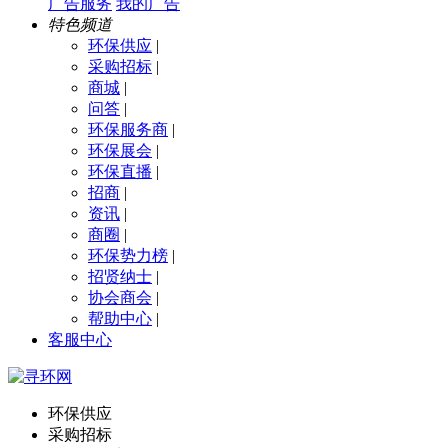
广告服务
我的广告
特色频道
环保供应
|
采购招标
|
商城
|
问答
|
环保服务商
|
环保展会
|
环保直播
|
招商
|
资讯
|
商圈
|
环保势力榜
|
招贤纳士
|
协会商会
|
帮助中心
|
客服中心
环保供应
采购招标