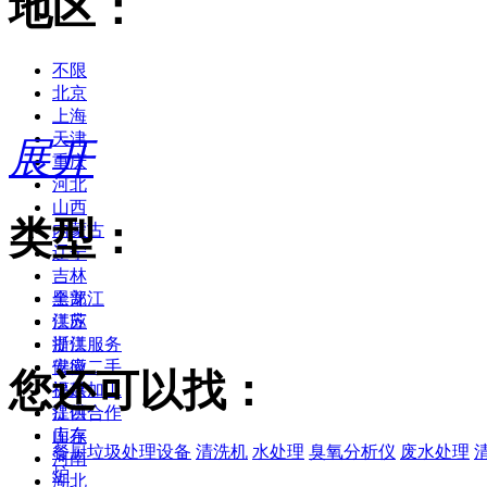
地区：
不限
北京
上海
天津
展开
重庆
河北
山西
类型：
内蒙古
辽宁
吉林
黑龙江
全部
江苏
供应
浙江
提供服务
安徽
供应二手
您还可以找：
福建
提供加工
江西
提供合作
山东
库存
餐厨垃圾处理设备
清洗机
水处理
臭氧分析仪
废水处理
河南
炉
湖北