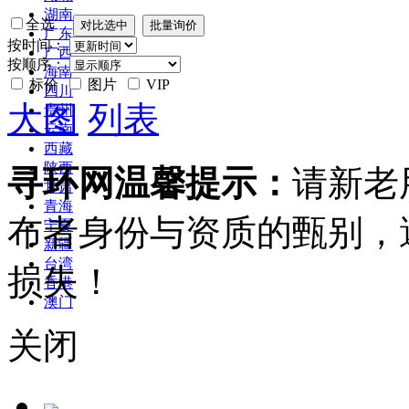
湖南
全选
广东
按时间：
广西
按顺序：
海南
标价
图片
VIP
四川
大图
列表
贵州
云南
西藏
陕西
寻环网温馨提示：
请新老
甘肃
青海
布者身份与资质的甄别，
宁夏
新疆
台湾
损失！
香港
澳门
关闭