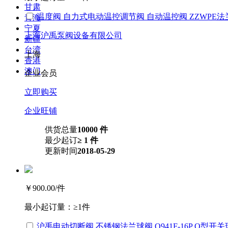
甘肃
温度阀 自力式电动温控调节阀 自动温控阀 ZZWPE
青海
宁夏
上海沪禹泵阀设备有限公司
新疆
台湾
上海
香港
澳门
企业会员
立即购买
企业旺铺
供货总量
10000 件
最少起订
≥ 1 件
更新时间
2018-05-29
￥900.00
/件
最小起订量：
≥1件
沪禹电动切断阀 不锈钢法兰球阀 Q941F-16P O型开