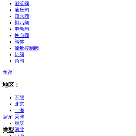
溢流阀
液压阀
疏水阀
排污阀
电动阀
换向阀
阀体
流量控制阀
针阀
角阀
收起
地区：
不限
北京
上海
天津
展开
重庆
类型：
河北
山西