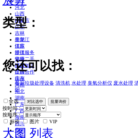
重庆
河北
山西
类型：
内蒙古
辽宁
吉林
黑龙江
全部
江苏
供应
浙江
提供服务
安徽
供应二手
您还可以找：
福建
提供加工
江西
提供合作
山东
库存
餐厨垃圾处理设备
清洗机
水处理
臭氧分析仪
废水处理
河南
炉
湖北
湖南
全选
广东
按时间：
广西
按顺序：
海南
标价
图片
VIP
四川
大图
列表
贵州
云南