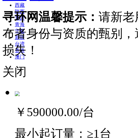
西藏
陕西
寻环网温馨提示：
请新老
甘肃
青海
布者身份与资质的甄别，
宁夏
新疆
台湾
损失！
香港
澳门
关闭
￥590000.00
/台
最小起订量：
≥1台