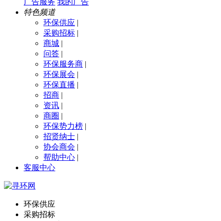
广告服务
我的广告
特色频道
环保供应
|
采购招标
|
商城
|
问答
|
环保服务商
|
环保展会
|
环保直播
|
招商
|
资讯
|
商圈
|
环保势力榜
|
招贤纳士
|
协会商会
|
帮助中心
|
客服中心
环保供应
采购招标