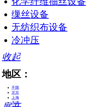
化学纤维抽丝设备
缫丝设备
无纺织布设备
冷冲压
收起
地区：
不限
北京
上海
天津
展开