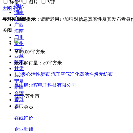
标价
图片
VIP
湖北
大图
列表
湖南
广东
寻环网温馨提示：
请新老用户加强对信息真实性及其发布者身
广西
关闭
海南
四川
贵州
云南
￥40.00
/平方米
西藏
陕西
最小起订量：
≥0平方米
甘肃
夹心活性炭布 汽车空气净化器活性炭无纺布
青海
宁夏
昆山腾尔辉电子科技有限公司
新疆
台湾
江苏-苏州市
香港
澳门
企业会员
在线询价
企业旺铺