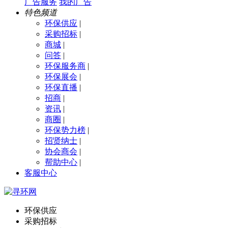
广告服务
我的广告
特色频道
环保供应
|
采购招标
|
商城
|
问答
|
环保服务商
|
环保展会
|
环保直播
|
招商
|
资讯
|
商圈
|
环保势力榜
|
招贤纳士
|
协会商会
|
帮助中心
|
客服中心
环保供应
采购招标