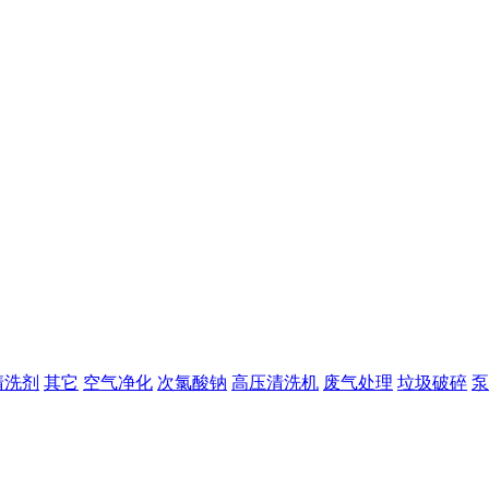
清洗剂
其它
空气净化
次氯酸钠
高压清洗机
废气处理
垃圾破碎
泵