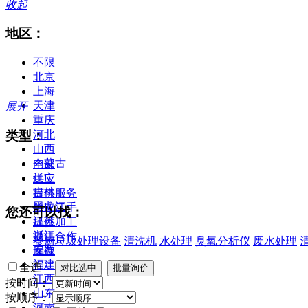
收起
地区：
不限
北京
上海
天津
展开
重庆
类型：
河北
山西
内蒙古
全部
辽宁
供应
吉林
提供服务
黑龙江
供应二手
您还可以找：
江苏
提供加工
浙江
提供合作
餐厨垃圾处理设备
清洗机
水处理
臭氧分析仪
废水处理
安徽
库存
福建
全选
江西
按时间：
山东
按顺序：
河南