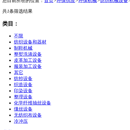
您目前所在的位置：
首页
>
环保供应
>
环保机械
>
纺织机械设备
共
1
条筛选结果
类目：
不限
纺织设备和器材
制鞋机械
整熨洗涤设备
皮革加工设备
服装加工设备
其它
纺纱设备
织造设备
印染设备
整理设备
化学纤维抽丝设备
缫丝设备
无纺织布设备
冷冲压