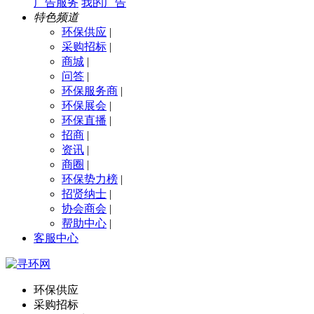
广告服务
我的广告
特色频道
环保供应
|
采购招标
|
商城
|
问答
|
环保服务商
|
环保展会
|
环保直播
|
招商
|
资讯
|
商圈
|
环保势力榜
|
招贤纳士
|
协会商会
|
帮助中心
|
客服中心
环保供应
采购招标