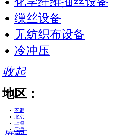
化学纤维抽丝设备
缫丝设备
无纺织布设备
冷冲压
收起
地区：
不限
北京
上海
天津
展开