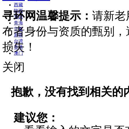
西藏
陕西
寻环网温馨提示：
请新老
甘肃
青海
布者身份与资质的甄别，
宁夏
新疆
台湾
损失！
香港
澳门
关闭
抱歉，没有找到相关的
建议您：