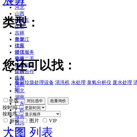
重庆
河北
山西
类型：
内蒙古
辽宁
吉林
黑龙江
全部
江苏
供应
浙江
提供服务
安徽
供应二手
您还可以找：
福建
提供加工
江西
提供合作
山东
库存
餐厨垃圾处理设备
清洗机
水处理
臭氧分析仪
废水处理
河南
炉
湖北
湖南
全选
广东
按时间：
广西
按顺序：
海南
标价
图片
VIP
四川
大图
列表
贵州
云南